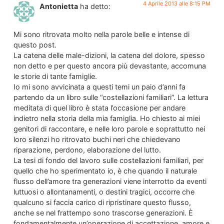
4 Aprile 2013 alle 8:15 PM
Antonietta
ha detto:
Mi sono ritrovata molto nella parole belle e intense di
questo post.
La catena delle male-dizioni, la catena del dolore, spesso
non detto e per questo ancora più devastante, accomuna
le storie di tante famiglie.
Io mi sono avvicinata a questi temi un paio d’anni fa
partendo da un libro sulle “costellazioni familiari”. La lettura
meditata di quel libro è stata l’occasione per andare
indietro nella storia della mia famiglia. Ho chiesto ai miei
genitori di raccontare, e nelle loro parole e soprattutto nei
loro silenzi ho ritrovato buchi neri che chiedevano
riparazione, perdono, elaborazione del lutto.
La tesi di fondo del lavoro sulle costellazioni familiari, per
quello che ho sperimentato io, è che quando il naturale
flusso dell’amore tra generazioni viene interrotto da eventi
luttuosi o allontanamenti, o destini tragici, occorre che
qualcuno si faccia carico di ripristinare questo flusso,
anche se nel frattempo sono trascorse generazioni. È
fondamentalmente un’operazione di accettazione, amore e