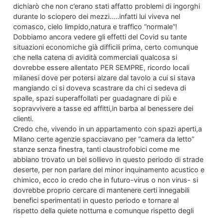
dichiarò che non c’erano stati affatto problemi di ingorghi
durante lo sciopero dei mezzi…..infatti lui viveva nel
comasco, cielo limpido,natura e traffico “normale”!
Dobbiamo ancora vedere gli effetti del Covid su tante
situazioni economiche già difficili prima, certo comunque
che nella catena di avidità commerciali qualcosa si
dovrebbe essere allentato PER SEMPRE, ricordo locali
milanesi dove per potersi alzare dal tavolo a cui si stava
mangiando ci si doveva scastrare da chi ci sedeva di
spalle, spazi superaffollati per guadagnare di più e
sopravvivere a tasse ed affitti,in barba al benessere dei
clienti.
Credo che, vivendo in un appartamento con spazi aperti,a
Milano certe agenzie spacciavano per “camera da letto”
stanze senza finestra, tanti claustrofobici come me
abbiano trovato un bel sollievo in questo periodo di strade
deserte, per non parlare del minor inquinamento acustico e
chimico, ecco io credo che in futuro-virus o non virus- si
dovrebbe proprio cercare di mantenere certi innegabili
benefici sperimentati in questo periodo e tornare al
rispetto della quiete notturna e comunque rispetto degli