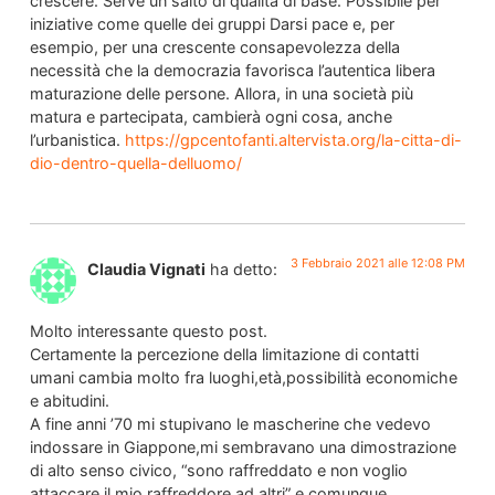
crescere. Serve un salto di qualità di base. Possibile per
iniziative come quelle dei gruppi Darsi pace e, per
esempio, per una crescente consapevolezza della
necessità che la democrazia favorisca l’autentica libera
maturazione delle persone. Allora, in una società più
matura e partecipata, cambierà ogni cosa, anche
l’urbanistica.
https://gpcentofanti.altervista.org/la-citta-di-
dio-dentro-quella-delluomo/
3 Febbraio 2021 alle 12:08 PM
Claudia Vignati
ha detto:
Molto interessante questo post.
Certamente la percezione della limitazione di contatti
umani cambia molto fra luoghi,età,possibilità economiche
e abitudini.
A fine anni ’70 mi stupivano le mascherine che vedevo
indossare in Giappone,mi sembravano una dimostrazione
di alto senso civico, “sono raffreddato e non voglio
attaccare il mio raffreddore ad altri” e comunque