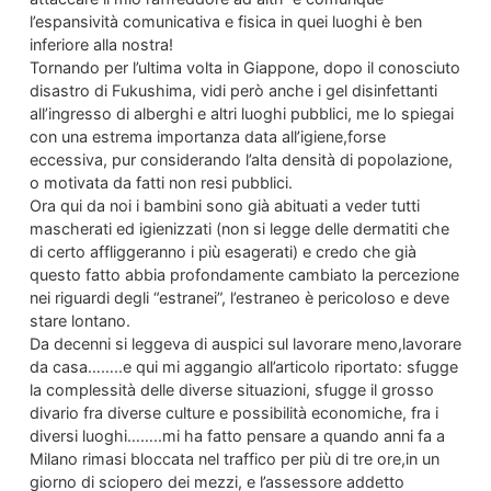
l’espansività comunicativa e fisica in quei luoghi è ben
inferiore alla nostra!
Tornando per l’ultima volta in Giappone, dopo il conosciuto
disastro di Fukushima, vidi però anche i gel disinfettanti
all’ingresso di alberghi e altri luoghi pubblici, me lo spiegai
con una estrema importanza data all’igiene,forse
eccessiva, pur considerando l’alta densità di popolazione,
o motivata da fatti non resi pubblici.
Ora qui da noi i bambini sono già abituati a veder tutti
mascherati ed igienizzati (non si legge delle dermatiti che
di certo affliggeranno i più esagerati) e credo che già
questo fatto abbia profondamente cambiato la percezione
nei riguardi degli “estranei”, l’estraneo è pericoloso e deve
stare lontano.
Da decenni si leggeva di auspici sul lavorare meno,lavorare
da casa……..e qui mi aggangio all’articolo riportato: sfugge
la complessità delle diverse situazioni, sfugge il grosso
divario fra diverse culture e possibilità economiche, fra i
diversi luoghi……..mi ha fatto pensare a quando anni fa a
Milano rimasi bloccata nel traffico per più di tre ore,in un
giorno di sciopero dei mezzi, e l’assessore addetto