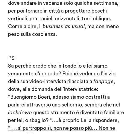
dove andare in vacanza solo qualche settimana,
per poi tornare in città a progettare boschi
verticali, grattacieli orizzontali, torri oblique.
Come a dire, il
business as usual
, ma con meno
peso sulla coscienza.
PS:
Sa perché credo che in fondo io e lei siamo
veramente d’accordo? Poiché vedendo l’inizio
della sua video-intervista rilasciata a
fanpage
,
dove, alla domanda dell’intervistatrice:
“Buongiorno Boeri, adesso siamo costretti a
parlarci attraverso uno schermo, sembra che nel
lockdown
questo strumento è diventato familiare
per lei, o sbaglio? “….è proprio Lei a rispondere,
“…. sì purtroppo sì, non ne posso più… Non ne