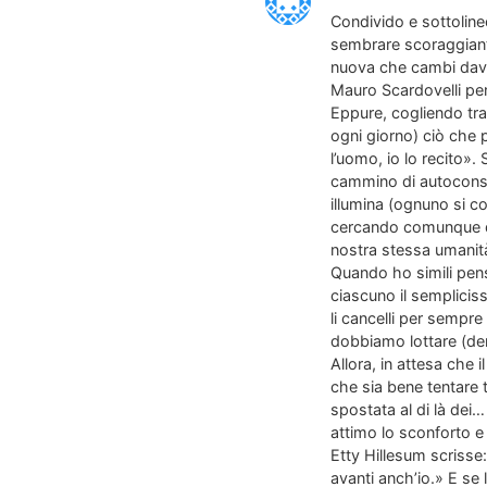
Condivido e sottolineo
sembrare scoraggiante
nuova che cambi davve
Mauro Scardovelli pen
Eppure, cogliendo tra 
ogni giorno) ciò che
l’uomo, io lo recito»
cammino di autoconsa
illumina (ognuno si c
cercando comunque di 
nostra stessa umanit
Quando ho simili pensi
ciascuno il sempliciss
li cancelli per sempre
dobbiamo lottare (dent
Allora, in attesa che 
che sia bene tentare 
spostata al di là dei
attimo lo sconforto e
Etty Hillesum scrisse
avanti anch’io.» E se 