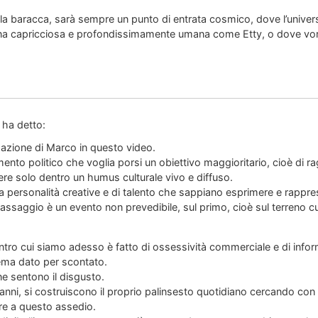
lla baracca, sarà sempre un punto di entrata cosmico, dove l’universo 
ina capricciosa e profondissimamente umana come Etty, o dove vor
ha detto:
gazione di Marco in questo video.
ento politico che voglia porsi un obiettivo maggioritario, cioè di
re solo dentro un humus culturale vivo e diffuso.
 personalità creative e di talento che sappiano esprimere e rappr
saggio è un evento non prevedibile, sul primo, cioè sul terreno cu
ntro cui siamo adesso è fatto di ossessività commerciale e di info
tema dato per scontato.
e sentono il disgusto.
da anni, si costruiscono il proprio palinsesto quotidiano cercando con
ere a questo assedio.