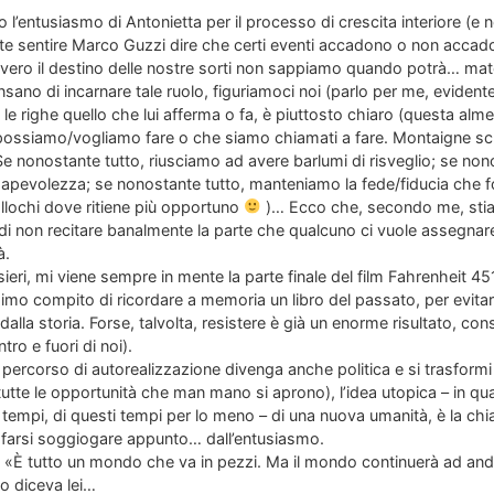
 l’entusiasmo di Antonietta per il processo di crescita interiore (e n
 sentire Marco Guzzi dire che certi eventi accadono o non accadono
ro il destino delle nostre sorti non sappiamo quando potrà… materi
sano di incarnare tale ruolo, figuriamoci noi (parlo per me, evident
le righe quello che lui afferma o fa, è piuttosto chiaro (questa alm
 possiamo/vogliamo fare o che siamo chiamati a fare. Montaigne sc
. Se nonostante tutto, riusciamo ad avere barlumi di risveglio; se no
pevolezza; se nonostante tutto, manteniamo la fede/fiducia che f
ollochi dove ritiene più opportuno
)… Ecco che, secondo me, sti
non recitare banalmente la parte che qualcuno ci vuole assegnare,
à.
eri, mi viene sempre in mente la parte finale del film Fahrenheit 451
imo compito di ricordare a memoria un libro del passato, per evitare
 dalla storia. Forse, talvolta, resistere è già un enorme risultato, co
ro e fuori di noi).
il percorso di autorealizzazione divenga anche politica e si trasform
tutte le opportunità che man mano si aprono), l’idea utopica – in qua
… tempi, di questi tempi per lo meno – di una nuova umanità, è la ch
 farsi soggiogare appunto… dall’entusiasmo.
: «È tutto un mondo che va in pezzi. Ma il mondo continuerà ad and
lo diceva lei…