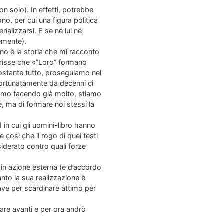
on solo). In effetti, potrebbe
, per cui una figura politica
alizzarsi. E se né lui né
emente).
eno è la storia che mi racconto
risse che «”Loro” formano
nostante tutto, proseguiamo nel
ortunatamente da decenni ci
amo facendo già molto, stiamo
 ma di formare noi stessi la
 in cui gli uomini-libro hanno
 così che il rogo di quei testi
nsiderato contro quali forze
i in azione esterna (e d’accordo
nto la sua realizzazione è
iave per scardinare attimo per
are avanti e per ora andrò