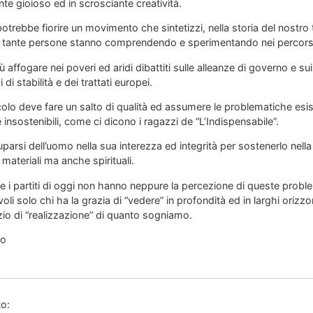
te gioioso ed in scrosciante creatività.
otrebbe fiorire un movimento che sintetizzi, nella storia del nostro 
o tante persone stanno comprendendo e sperimentando nei percorsi i
ù affogare nei poveri ed aridi dibattiti sulle alleanze di governo e su
i di stabilità e dei trattati europei.
colo deve fare un salto di qualità ed assumere le problematiche esiste
nsostenibili, come ci dicono i ragazzi de “L’Indispensabile”.
parsi dell’uomo nella sua interezza ed integrità per sostenerlo nella 
materiali ma anche spirituali.
e i partiti di oggi non hanno neppure la percezione di queste problem
li solo chi ha la grazia di “vedere” in profondità ed in larghi orizz
zio di “realizzazione” di quanto sogniamo.
lo
to: