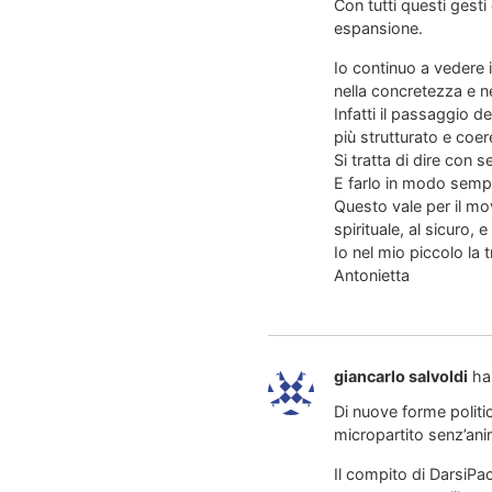
Con tutti questi gest
espansione.
Io continuo a vedere 
nella concretezza e n
Infatti il passaggio 
più strutturato e coe
Si tratta di dire con
E farlo in modo semp
Questo vale per il mo
spirituale, al sicuro, 
Io nel mio piccolo la
Antonietta
giancarlo salvoldi
ha
Di nuove forme politi
micropartito senz’ani
Il compito di DarsiPace