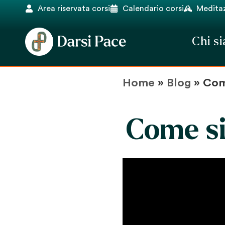
Area riservata corsi
Calendario corsi
Meditaz
Chi s
Home
»
Blog
»
Come
Come si