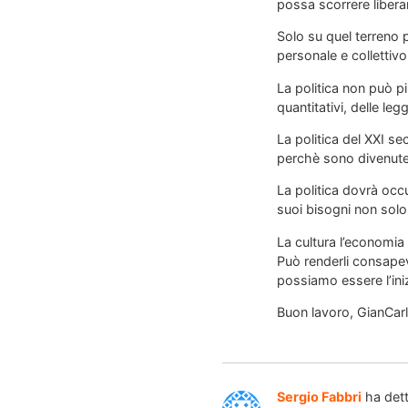
possa scorrere liberan
Solo su quel terreno p
personale e collettiv
La politica non può pi
quantitativi, delle legg
La politica del XXI se
perchè sono divenute i
La politica dovrà occu
suoi bisogni non solo 
La cultura l’economia 
Può renderli consapevo
possiamo essere l’ini
Buon lavoro, GianCar
Sergio Fabbri
ha det