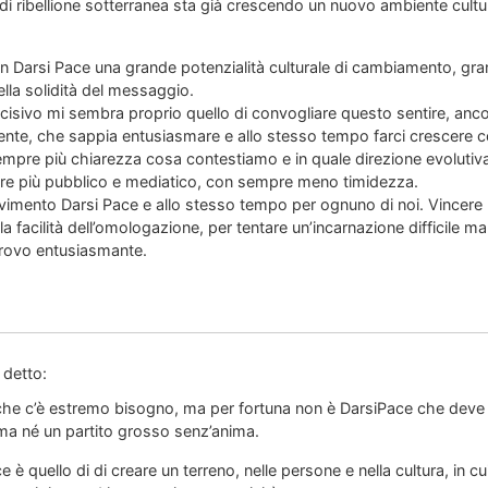
i di ribellione sotterranea sta già crescendo un nuovo ambiente cult
in Darsi Pace una grande potenzialità culturale di cambiamento, gr
ella solidità del messaggio.
decisivo mi sembra proprio quello di convogliare questo sentire, anc
rente, che sappia entusiasmare e allo stesso tempo farci crescere
 sempre più chiarezza cosa contestiamo e in quale direzione evoluti
re più pubblico e mediatico, con sempre meno timidezza.
vimento Darsi Pace e allo stesso tempo per ognuno di noi. Vincere la
e la facilità dell’omologazione, per tentare un’incarnazione difficile ma
 trovo entusiasmante.
 detto:
che c’è estremo bisogno, ma per fortuna non è DarsiPace che deve 
ma né un partito grosso senz’anima.
 è quello di di creare un terreno, nelle persone e nella cultura, in cui