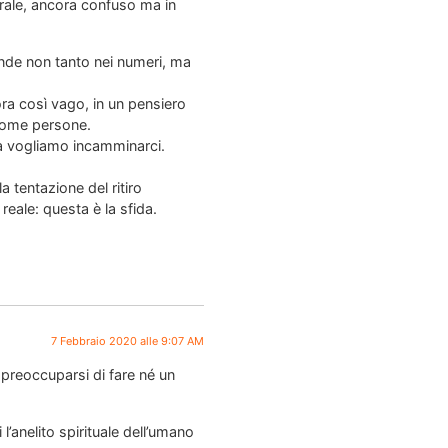
urale, ancora confuso ma in
ande non tanto nei numeri, ma
ora così vago, in un pensiero
 come persone.
va vogliamo incamminarci.
 tentazione del ritiro
 reale: questa è la sfida.
7 Febbraio 2020 alle 9:07 AM
preoccuparsi di fare né un
 l’anelito spirituale dell’umano