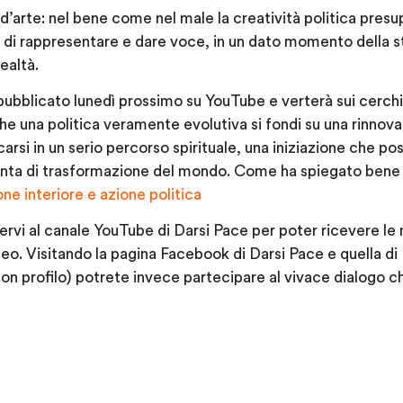
d’arte: nel bene come nel male la creatività politica presu
 di rappresentare e dare voce, in un dato momento della st
ealtà.
ubblicato lunedì prossimo su YouTube e verterà sui cerchi
che una politica veramente evolutiva si fondi su una rinnov
arsi in un serio percorso spirituale, una iniziazione che po
pinta di trasformazione del mondo. Come ha spiegato bene 
ne interiore e azione politica
vervi al canale YouTube di Darsi Pace per poter ricevere le 
ideo. Visitando la pagina Facebook di Darsi Pace e quella d
on profilo) potrete invece partecipare al vivace dialogo ch