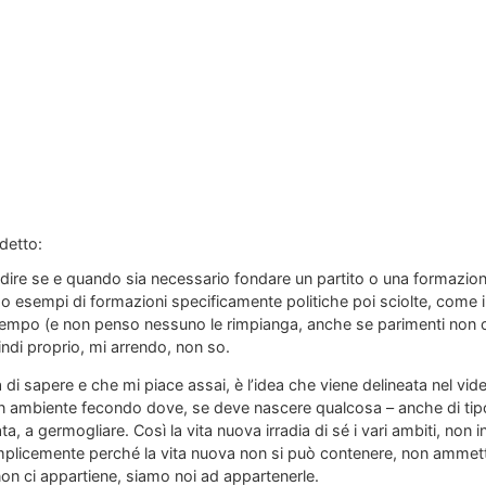
detto:
re se e quando sia necessario fondare un partito o una formazione p
li, ho esempi di formazioni specificamente politiche poi sciolte, com
 tempo (e non penso nessuno le rimpianga, anche se parimenti non 
uindi proprio, mi arrendo, non so.
i sapere e che mi piace assai, è l’idea che viene delineata nel vide
n ambiente fecondo dove, se deve nascere qualcosa – anche di tipo
ta, a germogliare. Così la vita nuova irradia di sé i vari ambiti, non 
mplicemente perché la vita nuova non si può contenere, non ammette
non ci appartiene, siamo noi ad appartenerle.