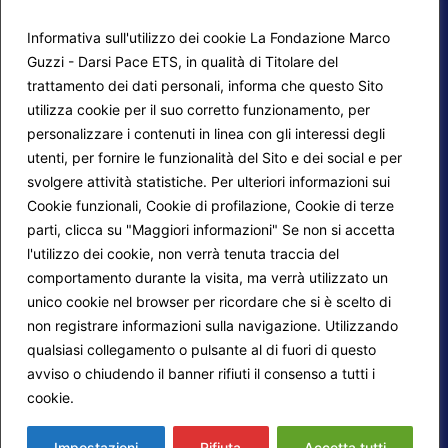
Informativa sull'utilizzo dei cookie La Fondazione Marco
Guzzi - Darsi Pace ETS, in qualità di Titolare del
trattamento dei dati personali, informa che questo Sito
utilizza cookie per il suo corretto funzionamento, per
F.A.Q.
Contatti
personalizzare i contenuti in linea con gli interessi degli
utenti, per fornire le funzionalità del Sito e dei social e per
Mappa del sito
Calendario corsi
svolgere attività statistiche. Per ulteriori informazioni sui
Progetti Darsi Pace
Privacy Policy
Cookie funzionali, Cookie di profilazione, Cookie di terze
parti, clicca su "Maggiori informazioni" Se non si accetta
Login redattori
Cookie Policy
l'utilizzo dei cookie, non verrà tenuta traccia del
comportamento durante la visita, ma verrà utilizzato un
unico cookie nel browser per ricordare che si è scelto di
Seguici su:
non registrare informazioni sulla navigazione. Utilizzando
qualsiasi collegamento o pulsante al di fuori di questo
avviso o chiudendo il banner rifiuti il consenso a tutti i
cookie.
Maggiori informazioni
© 2026
Fondazione Marco Guzzi – Darsi Pace
ETS
. Tutti i diritti sono riservati.
Impostazioni
Rifiuta
Accetta tutti