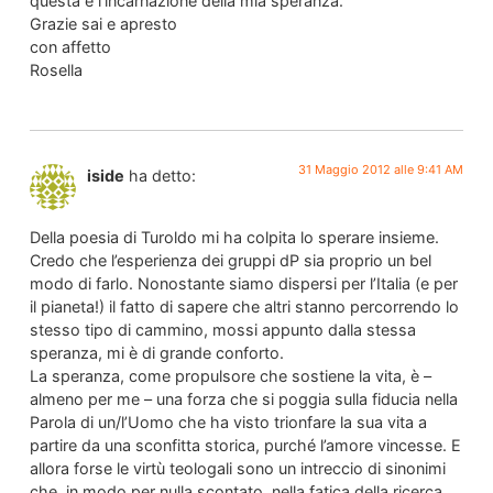
questa è l’incarnazione della mia speranza.
Grazie sai e apresto
con affetto
Rosella
31 Maggio 2012 alle 9:41 AM
iside
ha detto:
Della poesia di Turoldo mi ha colpita lo sperare insieme.
Credo che l’esperienza dei gruppi dP sia proprio un bel
modo di farlo. Nonostante siamo dispersi per l’Italia (e per
il pianeta!) il fatto di sapere che altri stanno percorrendo lo
stesso tipo di cammino, mossi appunto dalla stessa
speranza, mi è di grande conforto.
La speranza, come propulsore che sostiene la vita, è –
almeno per me – una forza che si poggia sulla fiducia nella
Parola di un/l’Uomo che ha visto trionfare la sua vita a
partire da una sconfitta storica, purché l’amore vincesse. E
allora forse le virtù teologali sono un intreccio di sinonimi
che, in modo per nulla scontato, nella fatica della ricerca,