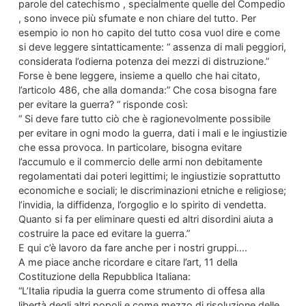
parole del catechismo , specialmente quelle del Compedio
, sono invece più sfumate e non chiare del tutto. Per
esempio io non ho capito del tutto cosa vuol dire e come
si deve leggere sintatticamente: “ assenza di mali peggiori,
considerata l’odierna potenza dei mezzi di distruzione.”
Forse è bene leggere, insieme a quello che hai citato,
l’articolo 486, che alla domanda:” Che cosa bisogna fare
per evitare la guerra? “ risponde così:
“ Si deve fare tutto ciò che è ragionevolmente possibile
per evitare in ogni modo la guerra, dati i mali e le ingiustizie
che essa provoca. In particolare, bisogna evitare
l’accumulo e il commercio delle armi non debitamente
regolamentati dai poteri legittimi; le ingiustizie soprattutto
economiche e sociali; le discriminazioni etniche e religiose;
l’invidia, la diffidenza, l’orgoglio e lo spirito di vendetta.
Quanto si fa per eliminare questi ed altri disordini aiuta a
costruire la pace ed evitare la guerra.”
E qui c’è lavoro da fare anche per i nostri gruppi….
A me piace anche ricordare e citare l’art, 11 della
Costituzione della Repubblica Italiana:
“L’Italia ripudia la guerra come strumento di offesa alla
libertà degli altri popoli e come mezzo di risoluzione delle