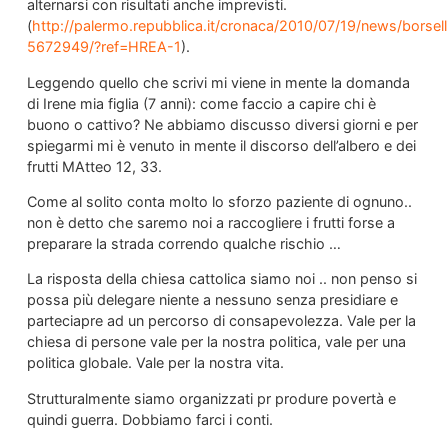
alternarsi con risultati anche imprevisti.
(
http://palermo.repubblica.it/cronaca/2010/07/19/news/borsell
5672949/?ref=HREA-1
).
Leggendo quello che scrivi mi viene in mente la domanda
di Irene mia figlia (7 anni): come faccio a capire chi è
buono o cattivo? Ne abbiamo discusso diversi giorni e per
spiegarmi mi è venuto in mente il discorso dell’albero e dei
frutti MAtteo 12, 33.
Come al solito conta molto lo sforzo paziente di ognuno..
non è detto che saremo noi a raccogliere i frutti forse a
preparare la strada correndo qualche rischio …
La risposta della chiesa cattolica siamo noi .. non penso si
possa più delegare niente a nessuno senza presidiare e
parteciapre ad un percorso di consapevolezza. Vale per la
chiesa di persone vale per la nostra politica, vale per una
politica globale. Vale per la nostra vita.
Strutturalmente siamo organizzati pr produre povertà e
quindi guerra. Dobbiamo farci i conti.