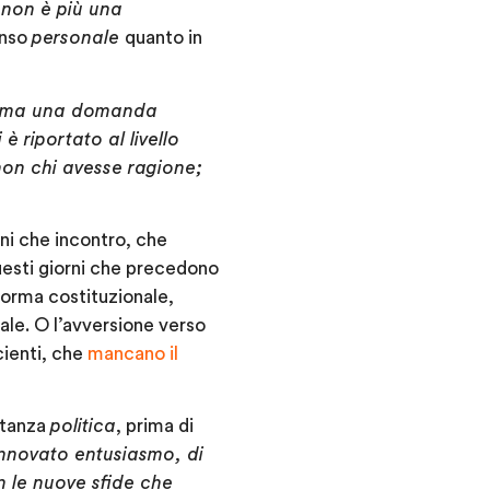
,
non è più una
enso
personale
quanto in
a, ma una domanda
è riportato al livello
non chi avesse ragione;
ni che incontro, che
uesti giorni che precedono
iforma costituzionale,
iale. O l’avversione verso
cienti, che
mancano il
rtanza
politica
, prima di
innovato entusiasmo, di
on le nuove sfide che