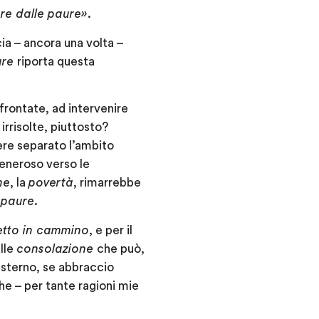
re dalle paure».
cia – ancora una volta –
ure
riporta questa
rontate, ad intervenire
rrisolte, piuttosto?
ere separato l’ambito
generoso verso le
me
, la
povertà
, rimarrebbe
e
paure.
tto in cammino
, e per il
lle
consolazione
che può,
esterno, se abbraccio
e – per tante ragioni mie