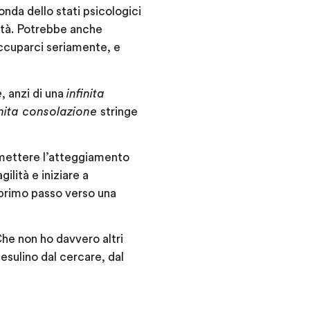
onda dello stati psicologici
ità. Potrebbe anche
occuparci seriamente, e
e
, anzi di una
infinita
inita consolazione
stringe
dismettere l’atteggiamento
ilità e iniziare a
l primo passo verso una
he non ho davvero altri
 esulino dal cercare, dal