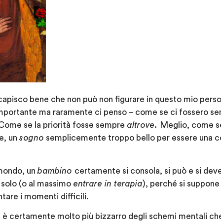
 capisco bene che non può non figurare in questo mio pers
mportante ma raramente ci penso – come se ci fossero se
. Come se la priorità fosse sempre
altrove.
Meglio, come se
e, un
sogno
semplicemente troppo bello per essere una 
 mondo, un
bambino
certamente si consola, si può e si dev
 solo (o al massimo
entrare in terapia
), perché si suppone
tare i momenti difficili.
, è certamente molto più bizzarro degli schemi mentali che