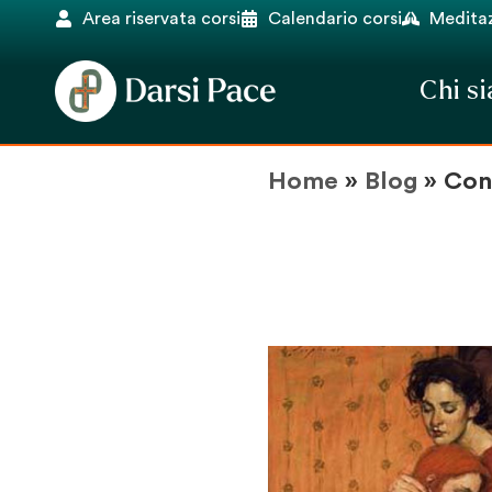
Area riservata corsi
Calendario corsi
Meditaz
Chi s
Home
»
Blog
»
Con