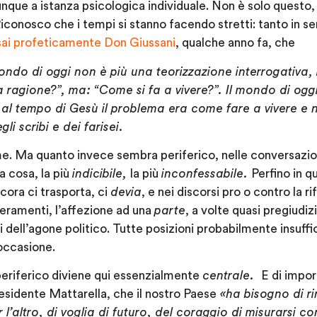
nque a istanza psicologica individuale. Non è solo questo
iconosco che i tempi si stanno facendo stretti: tanto in s
sai profeticamente Don Giussani
, qualche anno fa, che
ondo di oggi non è più una teorizzazione interrogativ
 ragione?”, ma: “Come si fa a vivere?”. Il mondo di oggi 
 al tempo di Gesù il problema era come fare a vivere e 
li scribi e dei farisei.
me. Ma quanto invece sembra periferico, nelle conversazio
a cosa, la più
indicibile,
la più
inconfessabile.
Perfino in q
cora ci trasporta, ci
devia
, e nei discorsi pro o contro la r
ieramenti, l’affezione ad una
parte
, a volte quasi pregiudiz
i dell’agone politico. Tutte posizioni probabilmente insuffi
occasione.
eriferico diviene qui essenzialmente
centrale.
E di impo
presidente Mattarella, che il nostro Paese
«ha bisogno di r
er l’altro, di voglia di futuro, del coraggio di misurarsi c