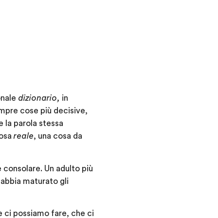
onale
dizionario,
in
mpre cose più decisive,
 la parola stessa
cosa
reale
, una cosa da
e consolare. Un adulto più
 abbia maturato gli
 ci possiamo fare, che ci