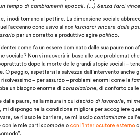
 un tempo di cambiamenti epocali. (…) Senza farci vince
de, i nodi tornano al pettine. La dimensione sociale abbrac
Quell’accenno conclusivo al non
lasciarci vincere dalle pa
ssario
per un corretto e produttivo agire
politico.
idente: come fa un essere dominato dalle sua paure non aff
e sociale? Non si muoverà in base alle sue problematiche i
soprattutto dopo la morte delle grandi utopie sociali – ten
le. O peggio, aspettarsi la salvezza dall’intervento anche 
risolvessimo – per assurdo – problemi enormi come la
fa
bbe un bisogno enorme di
consolazione
, di conforto dall
 dalle paure, nella misura in cui
decido di lavorarle
, mi
me
, mi dispongo nella condizione migliore per accogliere que
vare, se rilasso le barriere, se mi lascio
contaminare
dall’
o
con le mie parti
scomode
o
con l’interlocutore esterno
ch
scomodo”.