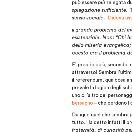
può essere
più
relegata du
spiegazione sufficiente.
R
senso
sociale.
Diceva as
i
l grande problema del m
esistenziale. Non: “Chi ha
della miseria evangelica;
questo era il problema deg
E’ proprio così, secondo 
attraverso! Sembra l’ultim
il referendum, qualcosa an
prevale la logica degli sch
uno o l’altro dei personagg
bersaglio
– che perdono l’
Dunque quel che sembra p
tutto. Ha detto infatti il 
fraternità, di curiosità p