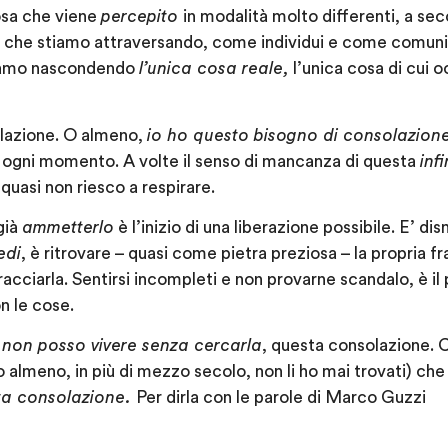
osa che viene
percepito
in modalità molto differenti, a sec
mo, che stiamo attraversando, come individui e come comun
tiamo nascondendo
l’unica cosa reale,
l’unica cosa di cui 
lazione. O almeno,
io ho questo bisogno di consolazion
 ogni momento. A volte il senso di mancanza di questa
inf
 quasi non riesco a respirare.
già
ammetterlo
è l’inizio di una liberazione possibile. E’ 
edi
, è ritrovare – quasi come pietra preziosa – la propria frag
racciarla. Sentirsi incompleti e non provarne scandalo, è i
n le cose.
e
non posso vivere senza cercarla
, questa consolazione. C
 (o almeno, in più di mezzo secolo, non li ho mai trovati) che
ita consolazione.
Per dirla con le parole di Marco Guzzi