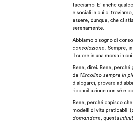
facciamo. E’ anche qualc
e sociali in cui ci trovia
essere, dunque, che ci s
serenamente.
Abbiamo bisogno di conso
consolazione.
Sempre, in
il cuore in una morsa in cui
Bene, direi. Bene, perché 
dell’
Ercolino sempre in pi
dialogarci, provare ad abb
riconciliazione con sé e co
Bene, perché capisco ch
modelli di vita praticabili
domandare
, questa
infin