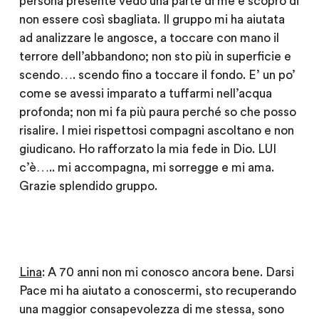
persona presente vedo una parte di me e scopro di
non essere così sbagliata. Il gruppo mi ha aiutata
ad analizzare le angosce, a toccare con mano il
terrore dell’abbandono; non sto più in superficie e
scendo…. scendo fino a toccare il fondo. E’ un po’
come se avessi imparato a tuffarmi nell’acqua
profonda; non mi fa più paura perché so che posso
risalire. I miei rispettosi compagni ascoltano e non
giudicano. Ho rafforzato la mia fede in Dio. LUI
c’è….. mi accompagna, mi sorregge e mi ama.
Grazie splendido gruppo.
Lina
: A 70 anni non mi conosco ancora bene. Darsi
Pace mi ha aiutato a conoscermi, sto recuperando
una maggior consapevolezza di me stessa, sono