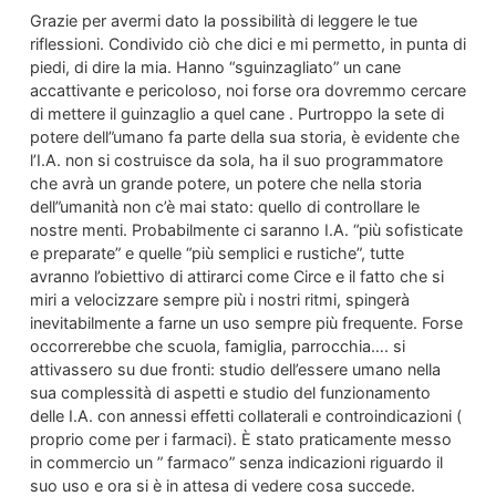
Grazie per avermi dato la possibilità di leggere le tue
riflessioni. Condivido ciò che dici e mi permetto, in punta di
piedi, di dire la mia. Hanno “sguinzagliato” un cane
accattivante e pericoloso, noi forse ora dovremmo cercare
di mettere il guinzaglio a quel cane . Purtroppo la sete di
potere dell”umano fa parte della sua storia, è evidente che
l’I.A. non si costruisce da sola, ha il suo programmatore
che avrà un grande potere, un potere che nella storia
dell”umanità non c’è mai stato: quello di controllare le
nostre menti. Probabilmente ci saranno I.A. “più sofisticate
e preparate” e quelle “più semplici e rustiche”, tutte
avranno l’obiettivo di attirarci come Circe e il fatto che si
miri a velocizzare sempre più i nostri ritmi, spingerà
inevitabilmente a farne un uso sempre più frequente. Forse
occorrerebbe che scuola, famiglia, parrocchia…. si
attivassero su due fronti: studio dell’essere umano nella
sua complessità di aspetti e studio del funzionamento
delle I.A. con annessi effetti collaterali e controindicazioni (
proprio come per i farmaci). È stato praticamente messo
in commercio un ” farmaco” senza indicazioni riguardo il
suo uso e ora si è in attesa di vedere cosa succede.