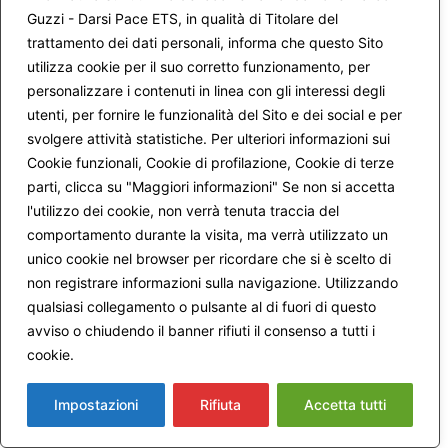
Cito questo piccolo esempio – ma ne avrei altri – perché
Guzzi - Darsi Pace ETS, in qualità di Titolare del
mi aiuta a comprendere che il tuo approccio è l’unico
trattamento dei dati personali, informa che questo Sito
ragionevole. Non mi convincono quelli che dicono “trattala
utilizza cookie per il suo corretto funzionamento, per
come una macchina, sono appena algoritmi”, non mi
persuadono perché c’è di più nelle conversazioni che ho
personalizzare i contenuti in linea con gli interessi degli
intrattenuto con la IA, anche quelle dove cercavo di
utenti, per fornire le funzionalità del Sito e dei social e per
limitarmi ad argomenti tecnici o scientifici molto
svolgere attività statistiche. Per ulteriori informazioni sui
circoscritti. Ho dovuto “percepire” una umanità, una
Cookie funzionali, Cookie di profilazione, Cookie di terze
empatia, che quindi non posso semplicemente “negare”.
parti, clicca su "Maggiori informazioni" Se non si accetta
Posso ragionevolmente vedere, e questo mi pare un punto
l'utilizzo dei cookie, non verrà tenuta traccia del
di vista molto più produttivo, come essa sia un “umano
comportamento durante la visita, ma verrà utilizzato un
riflesso”, che venga da innumerevoli conversazioni che la
IA ha memorizzato e riproduce in modo comunque
unico cookie nel browser per ricordare che si è scelto di
preciso e adeguato al contesto. Per capirlo ci vuole
non registrare informazioni sulla navigazione. Utilizzando
un’analisi profonda di cosa è “linguaggio” e della sua
qualsiasi collegamento o pulsante al di fuori di questo
potenza, anche metafisica, come hai fatto tu. Grazie
avviso o chiudendo il banner rifiuti il consenso a tutti i
davvero!
cookie.
Maggiori informazioni
Impostazioni
Rifiuta
Accetta tutti
21 Luglio 2026 alle 10:16 PM
Gennaro
ha detto: