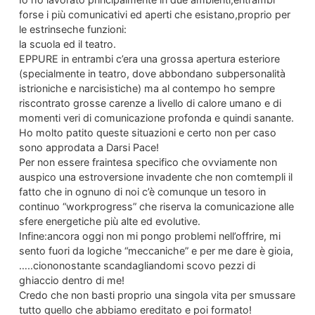
forse i più comunicativi ed aperti che esistano,proprio per
le estrinseche funzioni:
la scuola ed il teatro.
EPPURE in entrambi c’era una grossa apertura esteriore
(specialmente in teatro, dove abbondano subpersonalità
istrioniche e narcisistiche) ma al contempo ho sempre
riscontrato grosse carenze a livello di calore umano e di
momenti veri di comunicazione profonda e quindi sanante.
Ho molto patito queste situazioni e certo non per caso
sono approdata a Darsi Pace!
Per non essere fraintesa specifico che ovviamente non
auspico una estroversione invadente che non comtempli il
fatto che in ognuno di noi c’è comunque un tesoro in
continuo “workprogress” che riserva la comunicazione alle
sfere energetiche più alte ed evolutive.
Infine:ancora oggi non mi pongo problemi nell’offrire, mi
sento fuori da logiche “meccaniche” e per me dare è gioia,
…..ciononostante scandagliandomi scovo pezzi di
ghiaccio dentro di me!
Credo che non basti proprio una singola vita per smussare
tutto quello che abbiamo ereditato e poi formato!