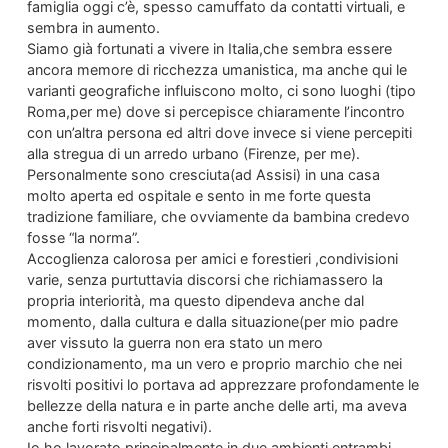
famiglia oggi c’è, spesso camuffato da contatti virtuali, e
sembra in aumento.
Siamo già fortunati a vivere in Italia,che sembra essere
ancora memore di ricchezza umanistica, ma anche qui le
varianti geografiche influiscono molto, ci sono luoghi (tipo
Roma,per me) dove si percepisce chiaramente l’incontro
con un’altra persona ed altri dove invece si viene percepiti
alla stregua di un arredo urbano (Firenze, per me).
Personalmente sono cresciuta(ad Assisi) in una casa
molto aperta ed ospitale e sento in me forte questa
tradizione familiare, che ovviamente da bambina credevo
fosse “la norma”.
Accoglienza calorosa per amici e forestieri ,condivisioni
varie, senza purtuttavia discorsi che richiamassero la
propria interiorità, ma questo dipendeva anche dal
momento, dalla cultura e dalla situazione(per mio padre
aver vissuto la guerra non era stato un mero
condizionamento, ma un vero e proprio marchio che nei
risvolti positivi lo portava ad apprezzare profondamente le
bellezze della natura e in parte anche delle arti, ma aveva
anche forti risvolti negativi).
Io ho lavorato principalmente in due ambienti,entrambi