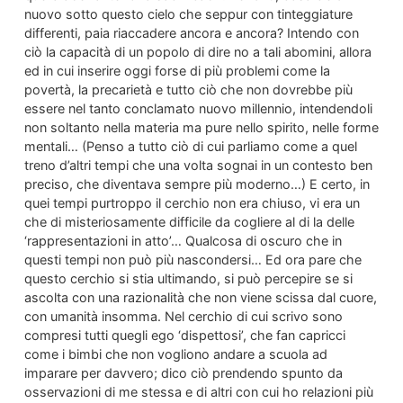
nuovo sotto questo cielo che seppur con tinteggiature
differenti, paia riaccadere ancora e ancora? Intendo con
ciò la capacità di un popolo di dire no a tali abomini, allora
ed in cui inserire oggi forse di più problemi come la
povertà, la precarietà e tutto ciò che non dovrebbe più
essere nel tanto conclamato nuovo millennio, intendendoli
non soltanto nella materia ma pure nello spirito, nelle forme
mentali… (Penso a tutto ciò di cui parliamo come a quel
treno d’altri tempi che una volta sognai in un contesto ben
preciso, che diventava sempre più moderno…) E certo, in
quei tempi purtroppo il cerchio non era chiuso, vi era un
che di misteriosamente difficile da cogliere al di la delle
‘rappresentazioni in atto’… Qualcosa di oscuro che in
questi tempi non può più nascondersi… Ed ora pare che
questo cerchio si stia ultimando, si può percepire se si
ascolta con una razionalità che non viene scissa dal cuore,
con umanità insomma. Nel cerchio di cui scrivo sono
compresi tutti quegli ego ‘dispettosi’, che fan capricci
come i bimbi che non vogliono andare a scuola ad
imparare per davvero; dico ciò prendendo spunto da
osservazioni di me stessa e di altri con cui ho relazioni più