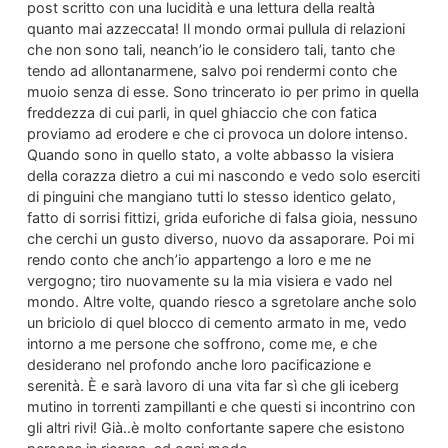
post scritto con una lucidità e una lettura della realtà
quanto mai azzeccata! Il mondo ormai pullula di relazioni
che non sono tali, neanch’io le considero tali, tanto che
tendo ad allontanarmene, salvo poi rendermi conto che
muoio senza di esse. Sono trincerato io per primo in quella
freddezza di cui parli, in quel ghiaccio che con fatica
proviamo ad erodere e che ci provoca un dolore intenso.
Quando sono in quello stato, a volte abbasso la visiera
della corazza dietro a cui mi nascondo e vedo solo eserciti
di pinguini che mangiano tutti lo stesso identico gelato,
fatto di sorrisi fittizi, grida euforiche di falsa gioia, nessuno
che cerchi un gusto diverso, nuovo da assaporare. Poi mi
rendo conto che anch’io appartengo a loro e me ne
vergogno; tiro nuovamente su la mia visiera e vado nel
mondo. Altre volte, quando riesco a sgretolare anche solo
un briciolo di quel blocco di cemento armato in me, vedo
intorno a me persone che soffrono, come me, e che
desiderano nel profondo anche loro pacificazione e
serenità. È e sarà lavoro di una vita far sì che gli iceberg
mutino in torrenti zampillanti e che questi si incontrino con
gli altri rivi! Già..è molto confortante sapere che esistono