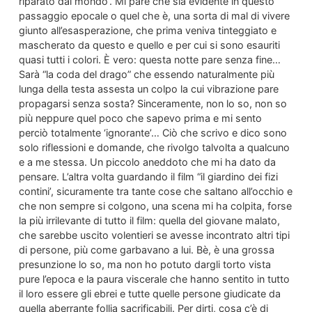
riparato dal mondo’. Mi pare che sia evidente in questo
passaggio epocale o quel che è, una sorta di mal di vivere
giunto all’esasperazione, che prima veniva tinteggiato e
mascherato da questo e quello e per cui si sono esauriti
quasi tutti i colori. È vero: questa notte pare senza fine…
Sarà “la coda del drago” che essendo naturalmente più
lunga della testa assesta un colpo la cui vibrazione pare
propagarsi senza sosta? Sinceramente, non lo so, non so
più neppure quel poco che sapevo prima e mi sento
perciò totalmente ‘ignorante’… Ciò che scrivo e dico sono
solo riflessioni e domande, che rivolgo talvolta a qualcuno
e a me stessa. Un piccolo aneddoto che mi ha dato da
pensare. L’altra volta guardando il film “il giardino dei fizi
contini’, sicuramente tra tante cose che saltano all’occhio e
che non sempre si colgono, una scena mi ha colpita, forse
la più irrilevante di tutto il film: quella del giovane malato,
che sarebbe uscito volentieri se avesse incontrato altri tipi
di persone, più come garbavano a lui. Bè, è una grossa
presunzione lo so, ma non ho potuto dargli torto vista
pure l’epoca e la paura viscerale che hanno sentito in tutto
il loro essere gli ebrei e tutte quelle persone giudicate da
quella aberrante follia sacrificabili. Per dirti, cosa c’è di