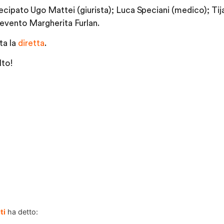
ecipato Ugo Mattei (giurista); Luca Speciani (medico); Ti
l’evento Margherita Furlan.
ta la
diretta
.
lto!
ti
ha detto: