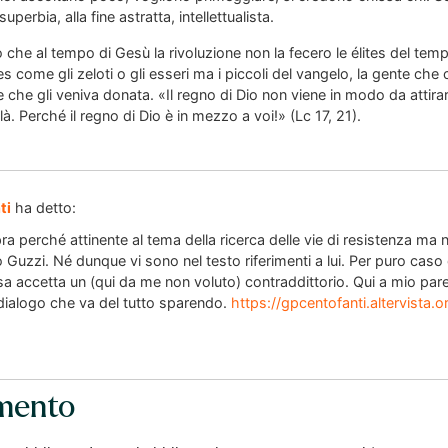
 superbia, alla fine astratta, intellettualista.
he al tempo di Gesù la rivoluzione non la fecero le élites del tempo,
tes come gli zeloti o gli esseri ma i piccoli del vangelo, la gente ch
 che gli veniva donata. «Il regno di Dio non viene in modo da attirar
là. Perché il regno di Dio è in mezzo a voi!» (Lc 17, 21).
ti
ha detto:
pra perché attinente al tema della ricerca delle vie di resistenza ma 
co Guzzi. Né dunque vi sono nel testo riferimenti a lui. Per puro ca
sa accetta un (qui da me non voluto) contraddittorio. Qui a mio pare
di dialogo che va del tutto sparendo.
https://gpcentofanti.altervista.
mento