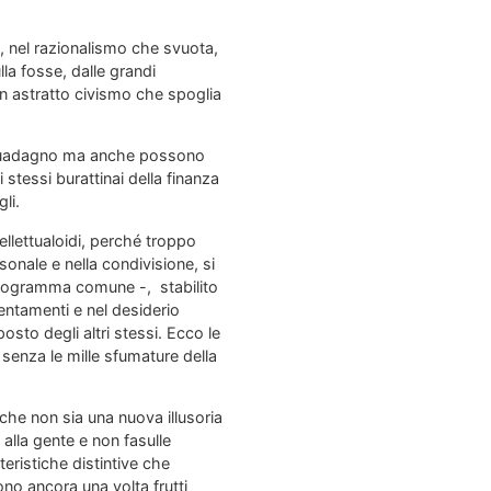
i, nel razionalismo che svuota,
la fosse, dalle grandi
 un astratto civismo che spoglia
di guadagno ma anche possono
li stessi burattinai della finanza
li.
ellettualoidi, perché troppo
rsonale e nella condivisione, si
o programma comune -, stabilito
rientamenti e nel desiderio
posto degli altri stessi. Ecco le
 senza le mille sfumature della
 che non sia una nuova illusoria
alla gente e non fasulle
eristiche distintive che
no ancora una volta frutti