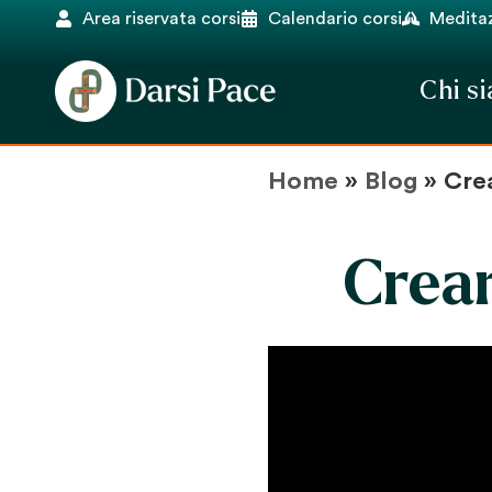
Area riservata corsi
Calendario corsi
Meditaz
Chi s
Home
»
Blog
»
Cre
Crear