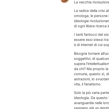
La vecchia rivoluzio
La radice della crisi 
omologa, le persone i
ideologie rivoluzionar
di ogni libera ricerca 
I tanti fantocci del 
essere essi stessi tra 
e di internet di cui so
Bisogna tornare all’uo
soggettivi, di qualcuno
supera l’intellettuali
da chi? Ma proprio la l
comune, questo sì, di l
astrazioni, lo svuotam
vita, il fanatismo.
Solo la più varia part
ideologia. Da questo 
avanguardie nelle lor
segnano già un destin