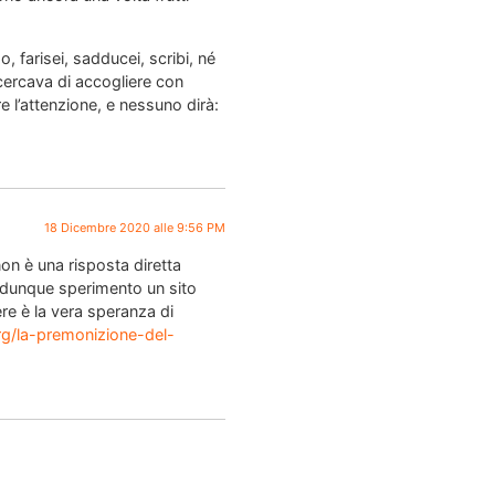
 farisei, sadducei, scribi, né
e cercava di accogliere con
e l’attenzione, e nessuno dirà:
18 Dicembre 2020 alle 9:56 PM
non è una risposta diretta
so dunque sperimento un sito
re è la vera speranza di
org/la-premonizione-del-