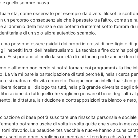
ne e quella sempre nuova
attuale sta, come osservato per esempio da diversi filosofi e scrittor
n un percorso consequenziale che è passato tra l’altro, come se nul
ie al dominio della finanza e dei potenti di internet sotto l’ombra di
identitaria e di un solo allora autentico scambio.
sistema possono essere guidati dai propri interessi di prestigio e 
gli inebetiti frutti dell’intellettualismo. La tecnica alfine domina poi g
pra. Essi portano al crollo la società di cui fanno parte anche i loro fig
mo e all’uomo non credo si potrà tornare coi programmi alla fine int
. La via mi pare la partecipazione di tutti perché lì, nella ricerca pe
smo e si matura nella vita concreta. Dunque non un intellettualistic
ibera ricerca e il dialogo tra tutti, nella più grande diversità degli o
iberazione da tutti quelli che vogliono pensare il bene degli altri al 
ento, la dittatura, la riduzione a contrapposizioni tra bianco e nero,
ecipazione di base potrà suscitare una rinascita personale e sociale
fermento potranno uscire di volta in volta guide che siano in mezzo 
o torri d’avorio. Le pseudoelites vecchie e nuove hanno alcune caratt
o: ascoltano poco, vogliono primeggiare, si credono chissà chi. So