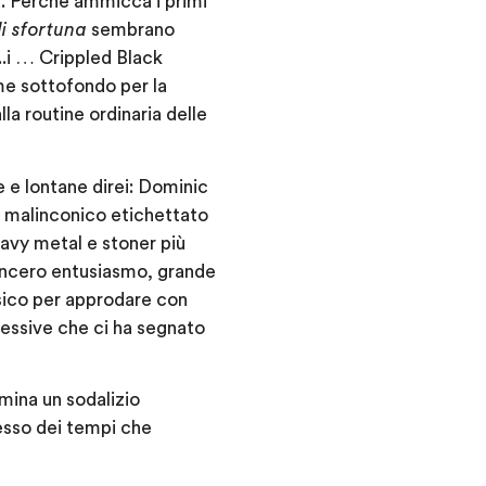
iù. Perché ammicca i primi
i sfortuna
sembrano
..i … Crippled Black
e sottofondo per la
a routine ordinaria delle
e e lontane direi: Dominic
o malinconico etichettato
avy metal e stoner più
sincero entusiasmo, grande
ssico per approdare con
gressive che ci ha segnato
mina un sodalizio
flesso dei tempi che