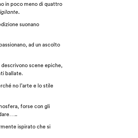
no in poco meno di quattro
Vigilante.
edizione suonano
passionano, ad un ascolto
cori descrivono scene epiche,
i ballate.
ché no l’arte e lo stile
osfera, forse con gli
ndare…..
mente ispirato che si