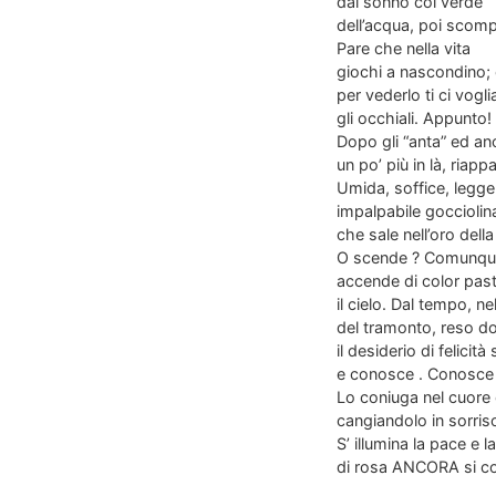
dal sonno col verde
dell’acqua, poi scomp
Pare che nella vita
giochi a nascondino;
per vederlo ti ci vogl
gli occhiali. Appunto!
Dopo gli “anta” ed an
un po’ più in là, riappa
Umida, soffice, legge
impalpabile gocciolin
che sale nell’oro della
O scende ? Comunqu
accende di color past
il cielo. Dal tempo, n
del tramonto, reso do
il desiderio di felicità 
e conosce . Conosce 
Lo coniuga nel cuore
cangiandolo in sorris
S’ illumina la pace e la
di rosa ANCORA si co