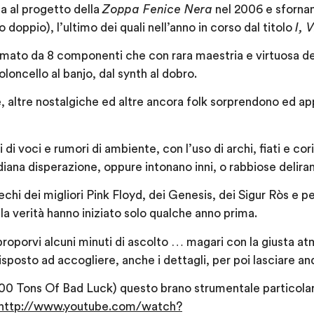
a al progetto della
Zoppa Fenice Nera
nel 2006 e sforna
 doppio), l’ultimo dei quali nell’anno in corso dal titolo
I, 
ormato da 8 componenti che con rara maestria e virtuosa d
loncello al banjo, dal synth al dobro.
 altre nostalgiche ed altre ancora folk sorprendono ed ap
ni di voci e rumori di ambiente, con l’uso di archi, fiati e 
diana disperazione, oppure intonano inni, o rabbiose delirant
chi dei migliori Pink Floyd, dei Genesis, dei Sigur Ròs e per
la verità hanno iniziato solo qualche anno prima.
oporvi alcuni minuti di ascolto … magari con la giusta atm
isposto ad accogliere, anche i dettagli, per poi lasciare a
00 Tons Of Bad Luck) questo brano strumentale particolar
http://www.youtube.com/watch?