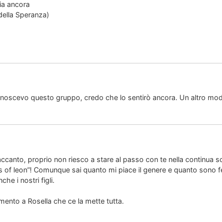
oia ancora
 della Speranza)
noscevo questo gruppo, credo che lo sentirò ancora. Un altro mod
ccanto, proprio non riesco a stare al passo con te nella continua s
s of leon”! Comunque sai quanto mi piace il genere e quanto sono f
he i nostri figli.
ento a Rosella che ce la mette tutta.