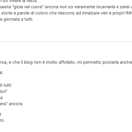
 so vivere la festa”.
esta “gioia nel cuore” ancora non so veramente incarnarla e sarei 
 storie e parole di coloro che riescono ad innalzare veri e propri I
 giornata a tutti.
rsa, e che il blog non è molto affollato, mi permetto postarla anche 
IA
i tutti
iori”
na
’era” ancora
a
ro.