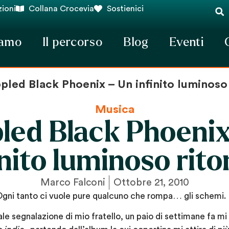
ioni
Collana Crocevia
Sostienici
iamo
Il percorso
Blog
Eventi
pled Black Phoenix – Un infinito luminoso 
Musica
pled Black Phoenix
inito luminoso rito
Marco Falconi
Ottobre 21, 2010
Ogni tanto ci vuole pure qualcuno che rompa… gli schemi.
e segnalazione di mio fratello, un paio di settimane fa mi 