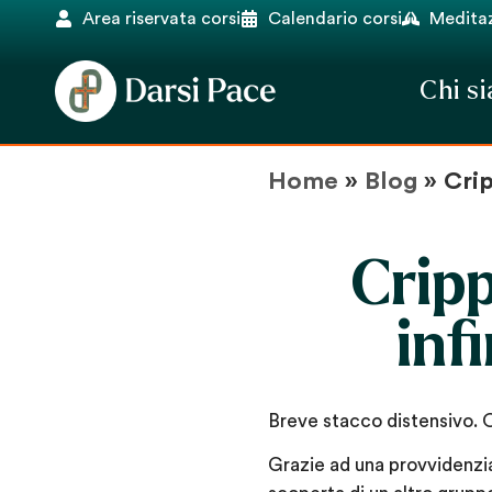
Area riservata corsi
Calendario corsi
Meditaz
Chi s
Home
»
Blog
»
Crip
Crip
inf
Breve stacco distensivo. 
Grazie ad una provvidenzial