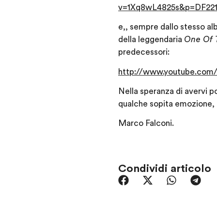
v=1Xq8wL4825s&p=DF221
e,, sempre dallo stesso al
della leggendaria
One Of 
predecessori:
http://www.youtube.co
Nella speranza di avervi po
qualche sopita emozione, r
Marco Falconi.
Condividi articolo