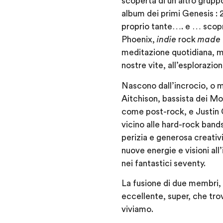
scoperta di un altro grup
album dei primi Genesis :
proprio tante…. e … scopro
Phoenix,
indie
rock
made 
meditazione quotidiana, m
nostre vite, all’esplorazi
Nascono dall’incrocio, o m
Aitchison, bassista dei M
come post-rock, e Justin G
vicino alle hard-rock band
perizia e generosa creativ
nuove energie e visioni all
nei fantastici seventy.
La fusione di due membri, 
eccellente, super, che trova
viviamo.