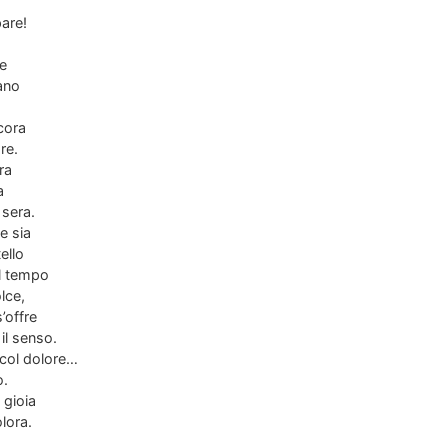
are!
 e
iano
cora
re.
ra
a
 sera.
e sia
ello
el tempo
lce,
s’offre
il senso.
 col dolore…
o.
 gioia
lora.