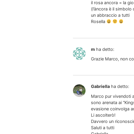
il rosa ancora = la gi
(l’àncora è il simbolo
un abbraccio a tutti
Rosella
m
ha detto:
Grazie Marco, non co
Gabriella
ha detto:
Marco pur vivendoti a
sono arenata ai “King
evasione coinvolga anc
Li ascolterò!
Davvero un riconoscim
Saluti a tutti
Gabriella