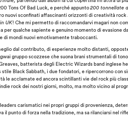
po
indie,
partendo dall’album la cui copertina mi attira di p
 200 Tons Of Bad Luck, e perché appunto
200 tonnellate d
 nuovi sconfinati affascinanti orizzonti di creatività rock 
in UK
! Che mi permetto di raccomandarvi magari non com
a per qualche sapiente e genuino momento di evasione dall
one di mondi nuovi emotivamente traboccanti.
eglio dal contributo, di esperienze molto distanti, oppost
ogwai gruppo scozzese che suona brani strumentali di ton
reaves, batterista degli Electric Wizards band inglese he
s stile Black Sabbath, i due fondatori, e ripercorrono con 
ità le acclamate ed ancora scintillanti vie del rock più cla
’indie rock dei nostri giorni, molto, ma molto vicino al pro
leaders carismatici nei propri gruppi di provenienza, deter
 il punto di forza nella tradizione, ma sa rilanciarsi nel ri