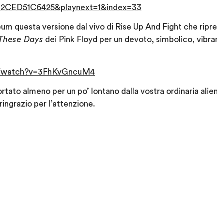
2CED51C6425&playnext=1&index=33
bum questa versione dal vivo di Rise Up And Fight che ripre
These Days
dei Pink Floyd per un devoto, simbolico, vibra
m/watch?v=3FhKvGncuM4
rtato almeno per un po’ lontano dalla vostra ordinaria alie
ingrazio per l’attenzione.