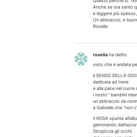
Questo perchè io “non
Anche se ora sento qu
e leggere più spesso,
Un abbraccio, e buona
Rosella
rosella
ha detto:
visto che è andata pe
il SENSO DELLA GIO
dedicata ad Irene
e alla pace nel cuore d
i nostri ” bambini inter
un abbraccio da non
a Gabriele che “non c
Il ROSA spunta all’alb
gemmando dall’azzur
Stropiccia gli occhi