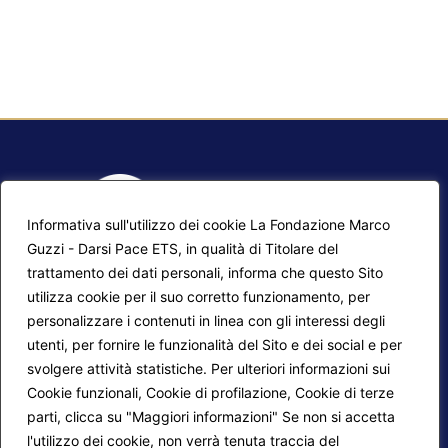
Informativa sull'utilizzo dei cookie La Fondazione Marco
Guzzi - Darsi Pace ETS, in qualità di Titolare del
trattamento dei dati personali, informa che questo Sito
utilizza cookie per il suo corretto funzionamento, per
F.A.Q.
Contatti
personalizzare i contenuti in linea con gli interessi degli
utenti, per fornire le funzionalità del Sito e dei social e per
Mappa del sito
Calendario corsi
svolgere attività statistiche. Per ulteriori informazioni sui
Progetti Darsi Pace
Privacy Policy
Cookie funzionali, Cookie di profilazione, Cookie di terze
parti, clicca su "Maggiori informazioni" Se non si accetta
Login redattori
Cookie Policy
l'utilizzo dei cookie, non verrà tenuta traccia del