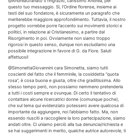
@AndreaGranato ti ringrazio, carissimo Andrea, per
questo tuo messaggio. Sì, l’Ordine florense, insieme ai
testi del suo fondatore, è sicuramente un paragrafo che
meriterebbe maggiore approfondimento. Tuttavia, il nostro
progetto vorrebbe porre l’accento sui movimenti storici e
politici, in relazione al Cristianesimo, a partire dal
Risorgimento in poi. Ovviamente non siamo troppo
rigorosi in questo senso, dunque non escludiamo una
possibile integrazione in favore di G. da Fiore. Saluti
affettuosi!
@SimonettaGiovannini cara Simonetta, siamo tutti
coscienti del fatto che il femminile, la cosiddetta “quota
rosa”, è cosa buona e giusta, oltre che graditissima. Allo
stesso tempo però, non possiamo nemmeno pretenderla
a tutti i costi sempre e ovunque. Di certo il tentativo di
contattare alcune ricercatrici donne (comunque poche),
che sul tema qui evidenziato potessero avere qualcosa di
importante da aggiungere, noi l’abbiamo fatto. Ma, non
essendo riusciti a raccogliere la loro partecipazione, siamo
andati oltre. Ci uniamo perciò alla tua denuncia/richiesta e
se hai suggerimenti in merito, qualche autrice autorevole, ti