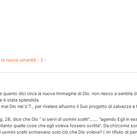
 la nuova umanità - 2 -
quanto dici circa la nuova Immagine di Dio: non riesco a sentirla 
e è stata splendida.
ai Dio nel V.T., per rivelare all’uomo il Suo progetto di salvezza e f
. 28, dice che Dio ” si servì di uomini scelti”……. “agendo Egli in es
oltanto quelle cose che egli voleva fossero scritte”. Da chi/come son
i uomini scelti scrivevano solo ciò che Dio voleva? ( mi rifiuto di p