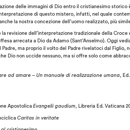
icazione delle immagini di Dio entro il cristianesimo storico
interpretazione di questo mistero, infatti, nel quale conte
nche la nostra concezione dell’uomo realizzato, più simile
 la revisione dell’interpretazione tradizionale della Cro
’offesa arrecata a Dio da Adamo (Sant’Anselmo). Oggi vedi
Padre, ma proprio il volto del Padre rivelatoci dal Figlio, n
 che Dio non uccide nessuno, ma si offre solo come abbrac
are ad amare – Un manuale di realizzazione umana
, Ed
one Apostolica
Evangelii gaudium
, Libreria Ed. Vaticana 2
nciclica
Caritas in veritate
 al cristianesimo