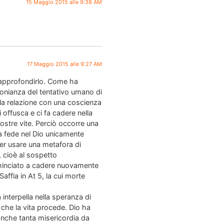
15 Maggio 2015 alle 9:38 AM
17 Maggio 2015 alle 9:27 AM
 approfondirlo. Come ha
onianza del tentativo umano di
alla relazione con una coscienza
i offusca e ci fa cadere nella
nostre vite. Perciò occorre una
la fede nel Dio unicamente
per usare una metafora di
, cioè al sospetto
ominciato a cadere nuovamente
ffia in At 5, la cui morte
interpella nella speranza di
che la vita procede. Dio ha
 anche tanta misericordia da