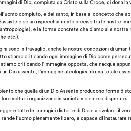
Immagini di Dio, compiuta da Cristo sulla Croce, ci dona l
ell’uomo compiuto, e del santo, in base al concetto che a
Sussiste cioè un rispecchiamento preciso tra le nostre Imma
ntropologie), e le forme concrete che diamo alle nostre re
che etc.).
ni sono in travaglio, anche le nostre concezioni di umanit
tto stiamo criticando ogni immagine di Dio come persecu
i stiamo criticando l’immagine opposta, che nacque appunt
i un Dio assente, l’immagine ateologica di una totale assen
iolento che quella di un Dio Assente producono forme disto
a loro volta si organizzano in società violente o disperate.
eggere tutte le immagini distorte di Dio e a rivelarci il ve
rende l’uomo pienamente libero, e capace di instaurare re