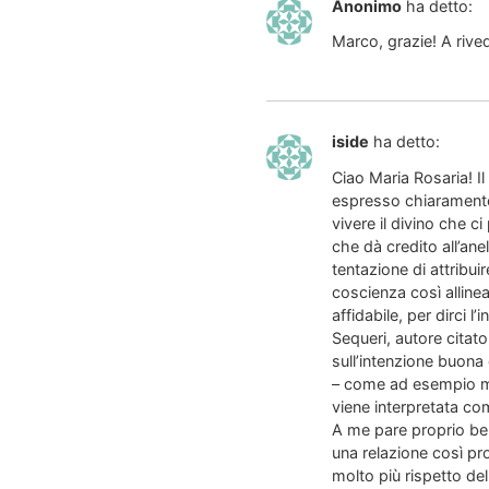
Anonimo
ha detto:
Marco, grazie! A rived
iside
ha detto:
Ciao Maria Rosaria! I
espresso chiaramente
vivere il divino che c
che dà credito all’ane
tentazione di attribui
coscienza così alline
affidabile, per dirci 
Sequeri, autore citato
sull’intenzione buon
– come ad esempio mos
viene interpretata co
A me pare proprio bell
una relazione così pr
molto più rispetto de