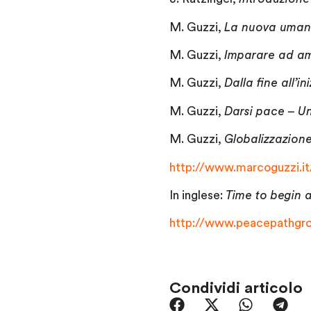
M. Guzzi,
La nuova umanit
M. Guzzi,
Imparare ad am
M. Guzzi,
Dalla fine all’in
M. Guzzi,
Darsi pace – Un
M. Guzzi,
Globalizzazion
http://www.marcoguzzi.it
In inglese:
Time to begin 
http://www.peacepathgro
Condividi articolo