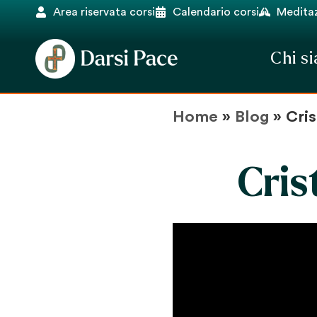
Area riservata corsi
Calendario corsi
Meditaz
Chi s
Home
»
Blog
»
Cris
Cris