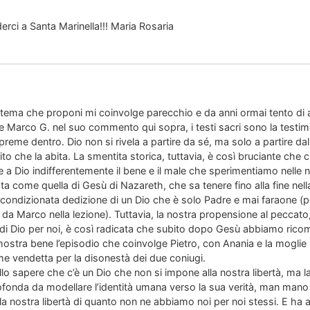
erci a Santa Marinella!!! Maria Rosaria
l tema che proponi mi coinvolge parecchio e da anni ormai tento di
 Marco G. nel suo commento qui sopra, i testi sacri sono la testim
i preme dentro. Dio non si rivela a partire da sé, ma solo a partire d
lito che la abita. La smentita storica, tuttavia, è così bruciante che c
re a Dio indifferentemente il bene e il male che sperimentiamo nelle 
ata come quella di Gesù di Nazareth, che sa tenere fino alla fine nel
l’incondizionata dedizione di un Dio che è solo Padre e mai faraone (
 da Marco nella lezione). Tuttavia, la nostra propensione al peccato
a di Dio per noi, è così radicata che subito dopo Gesù abbiamo ric
tra bene l’episodio che coinvolge Pietro, con Anania e la moglie Sa
me vendetta per la disonestà dei due coniugi.
o sapere che c’è un Dio che non si impone alla nostra libertà, ma la 
ofonda da modellare l’identità umana verso la sua verità, man mano 
lla nostra libertà di quanto non ne abbiamo noi per noi stessi. E ha