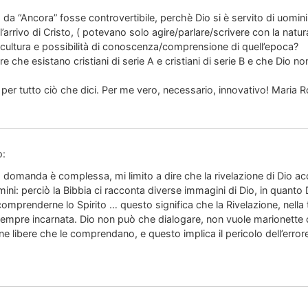
da “Ancora” fosse controvertibile, perchè Dio si è servito di uomini,
’arrivo di Cristo, ( potevano solo agire/parlare/scrivere con la natur
a cultura e possibilità di conoscenza/comprensione di quell’epoca?
he esistano cristiani di serie A e cristiani di serie B e che Dio no
 per tutto ciò che dici. Per me vero, necessario, innovativo! Maria R
o:
a domanda è complessa, mi limito a dire che la rivelazione di Dio 
ini: perciò la Bibbia ci racconta diverse immagini di Dio, in quanto D
omprenderne lo Spirito … questo significa che la Rivelazione, nella 
, sempre incarnata. Dio non può che dialogare, non vuole marionette
 libere che le comprendano, e questo implica il pericolo dell’errore e