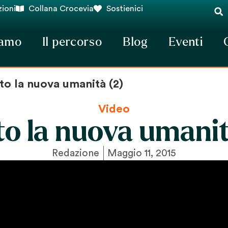
ioni
Collana Crocevia
Sostienici
iamo
Il percorso
Blog
Eventi
to la nuova umanità (2)
Video
to la nuova umanit
Redazione
Maggio 11, 2015