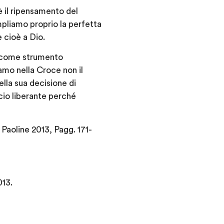
 è il ripensamento del
mpliamo proprio la perfetta
 cioè a Dio.
ce come strumento
amo nella Croce non il
ella sua decisione di
cio liberante perché
. Paoline 2013, Pagg. 171-
013.