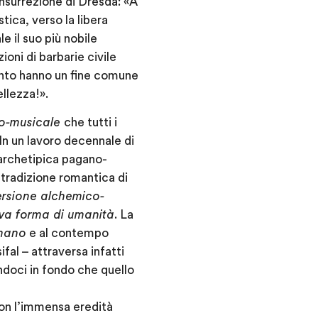
 insurrezione di Dresda: «A
tica, verso la libera
e il suo più nobile
zioni di barbarie civile
ento hanno un fine comune
ellezza!».
co-musicale
che tutti i
In un lavoro decennale di
l’archetipica pagano-
tradizione romantica di
rsione alchemico-
va forma di umanità
. La
mano
e al contempo
fal – attraversa infatti
ndoci in fondo che quello
n l’immensa eredità