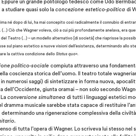
 Eppure un grande politologo tedesco come Udo Bermbach
 a studiare quasi solo la
concezione estetico-politica
di 
ima né dopo di lui, ha mai concepito così radicalmente il connubio di entram
à. (…) Ciò che Wagner voleva, ciò a cui più profondamente anelava, era que
el Teatro (…) – un modello alternativo [di società] che riaprisse la possib
esse sul piano estetico a nuove visioni dell’esistenza, determinando allo
are la cattiva condizione dello
Status quo
».
ione
politico-sociale
compiuta attraverso una fondament
della coscienza storica dell’uomo. Il teatro totale wagneria
n numerosi saggi) di sintetizzare in forma nuova, apocalitti
ca dell’Occidente, giunta oramai – non solo secondo Wagner
. La
conversione simultanea
di tutti i linguaggi estetici m
el dramma musicale sarebbe stata capace di restituire l’a
, determinando una rigenerazione complessiva della civiltà
itario
.
enso di tutta l’opera di Wagner. Lo scriveva lui stesso nel