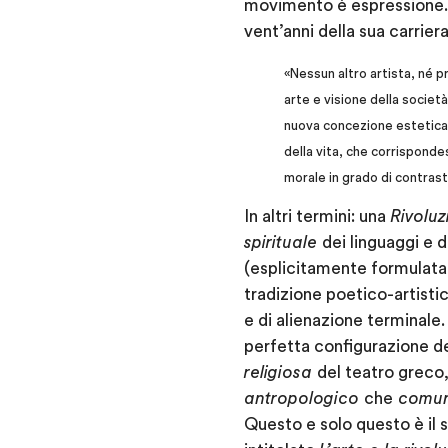
movimento è espressione.
vent’anni della sua carriera
«Nessun altro artista, né pr
arte e visione della societ
nuova concezione estetica d
della vita, che corrispond
morale in grado di contrast
In altri termini: una
Rivoluz
spirituale
dei linguaggi e 
(esplicitamente formulata i
tradizione poetico-artisti
e di alienazione terminale
perfetta configurazione d
religiosa
del teatro greco
antropologico
che
comun
Questo e solo questo è il s