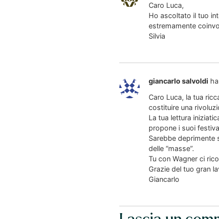
Caro Luca,
Ho ascoltato il tuo in
estremamente coinvol
Silvia
giancarlo salvoldi
ha
Caro Luca, la tua ric
costituire una rivoluz
La tua lettura iniziat
propone i suoi festival
Sarebbe deprimente se
delle “masse”.
Tu con Wagner ci ricor
Grazie del tuo gran la
Giancarlo