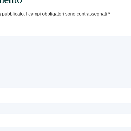
mento
à pubblicato.
I campi obbligatori sono contrassegnati
*