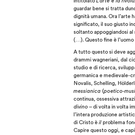
intitolato
L’arte e la rivol
guardar bene si tratta dunq
dignità umana. Ora l’arte h
significato, il suo giusto i
soltanto appoggiandosi al
(…). Questo fine è l’uomo be
A tutto questo si deve ag
drammi wagneriani, dal cic
studio e di ricerca, svilup
germanica e medievale-cri
Novalis, Schelling, Hölder
messianica
(
poetico-mus
continua, ossessiva attraz
divino
– di volta in volta i
l’intera produzione artist
di Cristo è
il
problema fon
Capire questo oggi, e capi