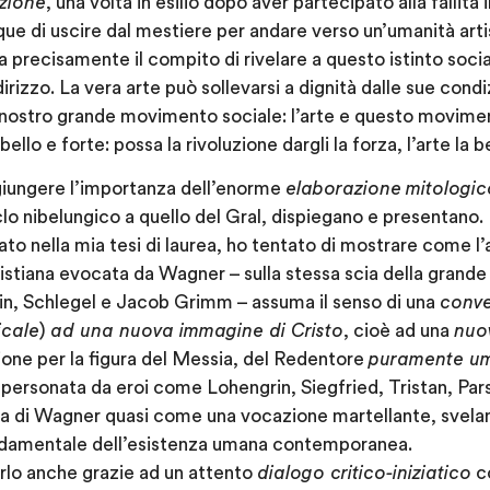
uzione
, una volta in esilio dopo aver partecipato alla fallita
ue di uscire dal mestiere per andare verso un’umanità artis
a precisamente il compito di rivelare a questo istinto social
ndirizzo. La vera arte può sollevarsi a dignità dalle sue condi
 nostro grande movimento sociale: l’arte e questo movim
llo e forte: possa la rivoluzione dargli la forza, l’arte la b
giungere l’importanza dell’enorme
elaborazione
mitologi
lo nibelungico a quello del Gral, dispiegano e presentano. 
pato nella mia tesi di laurea, ho tentato di mostrare come 
stiana evocata da Wagner – sulla stessa scia della grande 
lin, Schlegel e Jacob Grimm – assuma il senso di una
conve
icale
)
ad una nuova immagine di Cristo
, cioè ad una
nuo
ione per la figura del Messia, del Redentore
puramente u
mpersonata da eroi come Lohengrin, Siegfried, Tristan, Parsi
ica di Wagner quasi come una vocazione martellante, svela
damentale dell’esistenza umana contemporanea.
rlo anche grazie ad un attento
dialogo critico-iniziatico
co