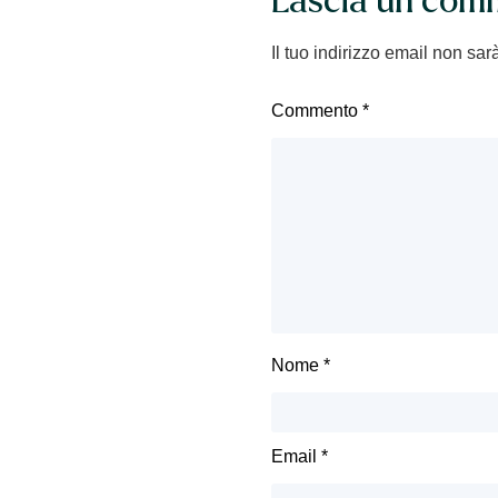
Lascia un com
Il tuo indirizzo email non sar
Commento
*
Nome
*
Email
*