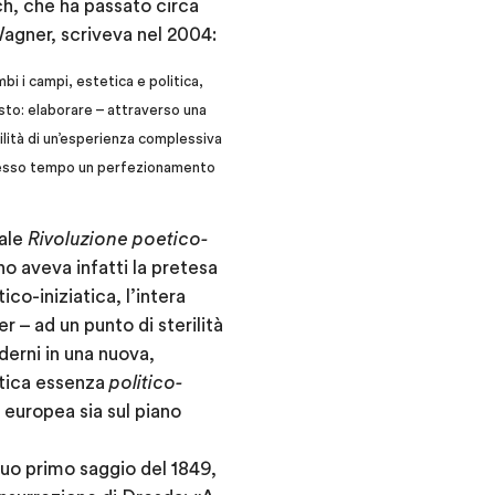
, che ha passato circa
Wagner, scriveva nel 2004:
bi i campi, estetica e politica,
sto: elaborare – attraverso una
ilità di un’esperienza complessiva
 stesso tempo un perfezionamento
ale
Rivoluzione
poetico-
no aveva infatti la pretesa
co-iniziatica, l’intera
 – ad un punto di sterilità
oderni in una nuova,
ntica essenza
politico-
 europea sia sul piano
 suo primo saggio del 1849,