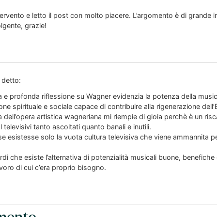
tervento e letto il post con molto piacere. L’argomento è di grande 
gente, grazie!
 detto:
ca e profonda riflessione su Wagner evidenzia la potenza della mus
ione spirituale e sociale capace di contribuire alla rigenerazione dell
ica dell’opera artistica wagneriana mi riempie di gioia perchè è un risc
 televisivi tanto ascoltati quanto banali e inutili.
 esistesse solo la vuota cultura televisiva che viene ammannita per 
di che esiste l’alternativa di potenzialità musicali buone, benefiche 
voro di cui c’era proprio bisogno.