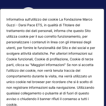
Informativa sull'utilizzo dei cookie La Fondazione Marco
Guzzi - Darsi Pace ETS, in qualità di Titolare del
trattamento dei dati personali, informa che questo Sito
utilizza cookie per il suo corretto funzionamento, per
F.A.Q.
Contatti
personalizzare i contenuti in linea con gli interessi degli
utenti, per fornire le funzionalità del Sito e dei social e per
Mappa del sito
Calendario corsi
svolgere attività statistiche. Per ulteriori informazioni sui
Progetti Darsi Pace
Privacy Policy
Cookie funzionali, Cookie di profilazione, Cookie di terze
parti, clicca su "Maggiori informazioni" Se non si accetta
Login redattori
Cookie Policy
l'utilizzo dei cookie, non verrà tenuta traccia del
comportamento durante la visita, ma verrà utilizzato un
unico cookie nel browser per ricordare che si è scelto di
Seguici su:
non registrare informazioni sulla navigazione. Utilizzando
qualsiasi collegamento o pulsante al di fuori di questo
avviso o chiudendo il banner rifiuti il consenso a tutti i
cookie.
Maggiori informazioni