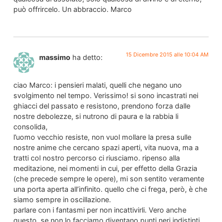
può offrircelo. Un abbraccio. Marco
15 Dicembre 2015 alle 10:04 AM
massimo
ha detto:
ciao Marco: i pensieri malati, quelli che negano uno
svolgimento nel tempo. Verissimo! si sono incastrati nei
ghiacci del passato e resistono, prendono forza dalle
nostre debolezze, si nutrono di paura e la rabbia li
consolida,
l’uomo vecchio resiste, non vuol mollare la presa sulle
nostre anime che cercano spazi aperti, vita nuova, ma a
tratti col nostro percorso ci riusciamo. ripenso alla
meditazione, nei momenti in cui, per effetto della Grazia
(che precede sempre le opere), mi son sentito veramente
una porta aperta all’infinito. quello che ci frega, però, è che
siamo sempre in oscillazione.
parlare con i fantasmi per non incattivirli. Vero anche
questo, se non lo facciamo diventano punti neri indistinti