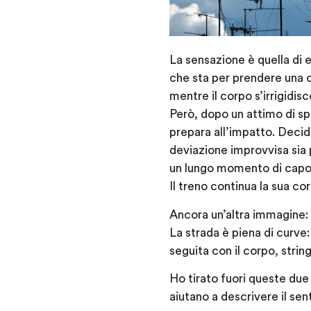
La sensazione è quella di 
che sta per prendere una cu
mentre il corpo s’irrigidisc
Però, dopo un attimo di spa
prepara all’impatto. Decid
deviazione improvvisa sia p
un lungo momento di capovo
Il treno continua la sua c
Ancora un’altra immagine: i
La strada è piena di curve:
seguita con il corpo, string
Ho tirato fuori queste du
aiutano a descrivere il sen