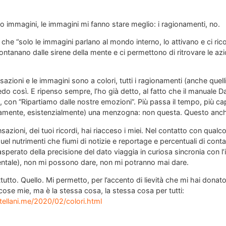
 immagini, le immagini mi fanno stare meglio: i ragionamenti, no.
, che “solo le immagini parlano al mondo interno, lo attivano e ci ric
lontanano dalle sirene della mente e ci permettono di ritrovare le az
zioni e le immagini sono a colori, tutti i ragionamenti (anche quelli 
edo così. E ripenso sempre, l’ho già detto, al fatto che il manuale Dar
 con “Ripartiamo dalle nostre emozioni”. Più passa il tempo, più ca
camente, esistenzialmente) una menzogna: non questa. Questo anche
sazioni, dei tuoi ricordi, hai riacceso i miei. Nel contatto con qual
uel nutrimenti che fiumi di notizie e reportage e percentuali di contag
sperato della precisione del dato viaggia in curiosa sincronia con l
entale), non mi possono dare, non mi potranno mai dare.
rattutto. Quello. Mi permetto, per l’accento di lievità che mi hai dona
cose mie, ma è la stessa cosa, la stessa cosa per tutti:
tellani.me/2020/02/colori.html