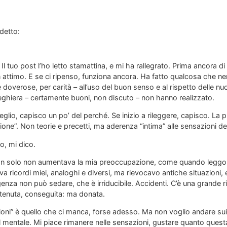
detto:
! Il tuo post l’ho letto stamattina, e mi ha rallegrato. Prima ancora 
n attimo. E se ci ripenso, funziona ancora. Ha fatto qualcosa che 
e doverose, per carità – all’uso del buon senso e al rispetto delle nuo
preghiera – certamente buoni, non discuto – non hanno realizzato.
lio, capisco un po’ del perché. Se inizio a rileggere, capisco. La p
ione”. Non teorie e precetti, ma aderenza “intima” alle sensazioni de
o, mi dico.
on solo non aumentava la mia preoccupazione, come quando leggo il 
 ricordi miei, analoghi e diversi, ma rievocavo antiche situazioni, 
enza non può sedare, che è irriducibile. Accidenti. C’è una grande ri
tenuta, conseguita: ma donata.
ioni” è quello che ci manca, forse adesso. Ma non voglio andare sui c
ul mentale. Mi piace rimanere nelle sensazioni, gustare quanto quest