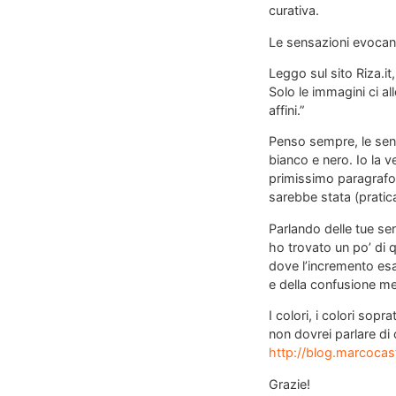
curativa.
Le sensazioni evocano
Leggo sul sito Riza.it
Solo le immagini ci al
affini.”
Penso sempre, le sensa
bianco e nero. Io la v
primissimo paragrafo,
sarebbe stata (prati
Parlando delle tue sen
ho trovato un po’ di q
dove l’incremento esa
e della confusione m
I colori, i colori sop
non dovrei parlare di 
http://blog.marcocas
Grazie!