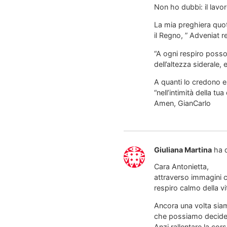
Non ho dubbi: il lav
La mia preghiera quot
il Regno, ” Adveniat 
“A ogni respiro posso 
dell’altezza siderale, 
A quanti lo credono e
“nell’intimità della tua
Amen, GianCarlo
Giuliana Martina
ha 
Cara Antonietta,
attraverso immagini c
respiro calmo della vi
Ancora una volta siam
che possiamo decidere
Anzi rallentare la cor