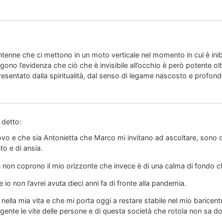
tenne che ci mettono in un moto verticale nel momento in cui è inib
gono l’evidenza che ciò che è invisibile all’occhio è però potente oltr
ppresentato dalla spiritualità, dal senso di legame nascosto e profondo 
 detto:
vo e che sia Antonietta che Marco mi invitano ad ascoltare, sono di
o e di ansia.
non coprono il mio orizzonte che invece è di una calma di fondo c
e io non l’avrei avuta dieci anni fa di fronte alla pandemia.
ella mia vita e che mi porta oggi a restare stabile nel mio baricen
ente le vite delle persone e di questa società che rotola non sa d