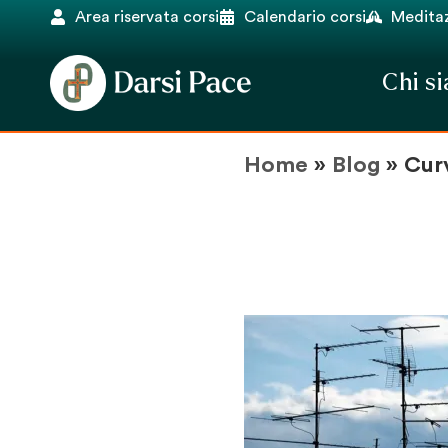
Area riservata corsi
Calendario corsi
Meditaz
Chi s
Home
»
Blog
»
Cur