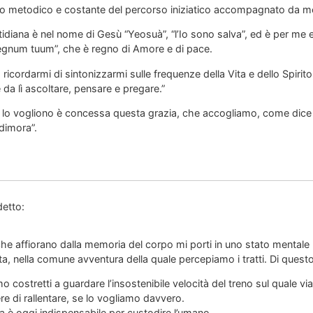
oro metodico e costante del percorso iniziatico accompagnato da me
idiana è nel nome di Gesù “Yeosuà”, “l’Io sono salva”, ed è per me 
regnum tuum”, che è regno di Amore e di pace.
ricordarmi di sintonizzarmi sulle frequenze della Vita e dello Spirit
e da lì ascoltare, pensare e pregare.”
 lo vogliono è concessa questa grazia, che accogliamo, come dice i
 dimora”.
detto:
he affiorano dalla memoria del corpo mi porti in uno stato mentale m
ta, nella comune avventura della quale percepiamo i tratti. Di quest
o costretti a guardare l’insostenibile velocità del treno sul quale
 di rallentare, se lo vogliamo davvero.
sa è oggi indispensabile per custodire l’umano.