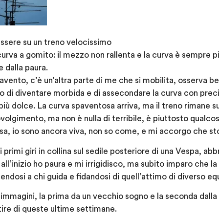
essere su un treno velocissimo
rva a gomito: il mezzo non rallenta e la curva è sempre più
e dalla paura.
vento, c’è un’altra parte di me che si mobilita, osserva ben
o di diventare morbida e di assecondare la curva con preci
iù dolce. La curva spaventosa arriva, ma il treno rimane su
lgimento, ma non è nulla di terribile, è piuttosto qualcos
orsa, io sono ancora viva, non so come, e mi accorgo che st
 primi giri in collina sul sedile posteriore di una Vespa, a
 all’inizio ho paura e mi irrigidisco, ma subito imparo che 
endosi a chi guida e fidandosi di quell’attimo di diverso equi
e immagini, la prima da un vecchio sogno e la seconda dall
tire di queste ultime settimane.