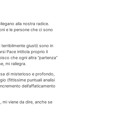
ollegano alla nostra radice.
ioni e le persone che ci sono
terribilmente giusti) sono in
si Pace intitola proprio il
pisco che ogni altra “partenza”
, mi rallegra.
cosa di misterioso e profondo,
io (fittissime puntuali analisi
’incremento dell’affaticamento
to, mi viene da dire, anche se