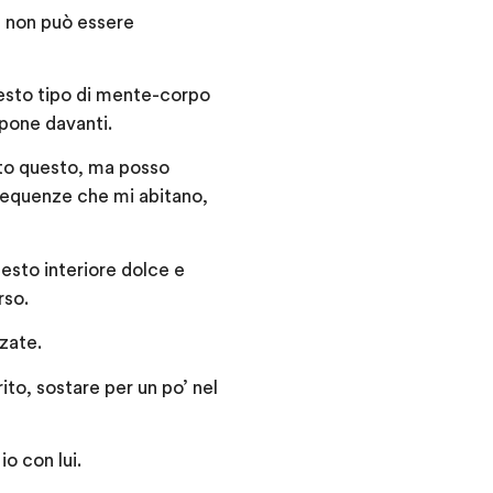
, non può essere
esto tipo di mente-corpo
 pone davanti.
tto questo, ma posso
frequenze che mi abitano,
esto interiore dolce e
rso.
lzate.
ito, sostare per un po’ nel
o con lui.