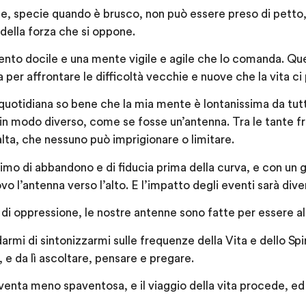
ne, specie quando è brusco, non può essere preso di petto
 della forza che si oppone.
to docile e una mente vigile e agile che lo comanda. Qu
per affrontare le difficoltà vecchie e nuove che la vita ci
quotidiana so bene che la mia mente è lontanissima da tu
a in modo diverso, come se fosse un’antenna. Tra le tante 
alta, che nessuno può imprigionare o limitare.
imo di abbandono e di fiducia prima della curva, e con un g
vo l’antenna verso l’alto. E l’impatto degli eventi sarà dive
so di oppressione, le nostre antenne sono fatte per essere a
armi di sintonizzarmi sulle frequenze della Vita e dello Spir
, e da lì ascoltare, pensare e pregare.
venta meno spaventosa, e il viaggio della vita procede, ed i