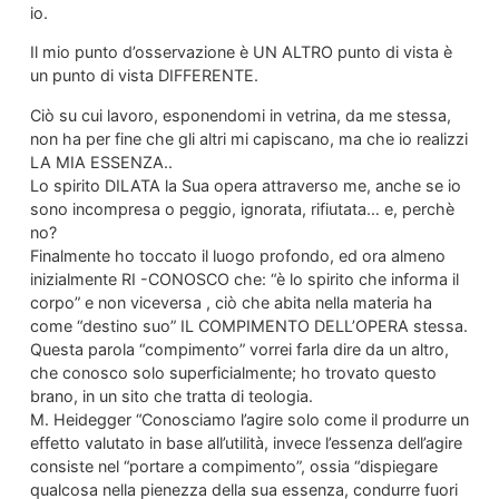
io.
Il mio punto d’osservazione è UN ALTRO punto di vista è
un punto di vista DIFFERENTE.
Ciò su cui lavoro, esponendomi in vetrina, da me stessa,
non ha per fine che gli altri mi capiscano, ma che io realizzi
LA MIA ESSENZA..
Lo spirito DILATA la Sua opera attraverso me, anche se io
sono incompresa o peggio, ignorata, rifiutata… e, perchè
no?
Finalmente ho toccato il luogo profondo, ed ora almeno
inizialmente RI -CONOSCO che: “è lo spirito che informa il
corpo” e non viceversa , ciò che abita nella materia ha
come “destino suo” IL COMPIMENTO DELL’OPERA stessa.
Questa parola “compimento” vorrei farla dire da un altro,
che conosco solo superficialmente; ho trovato questo
brano, in un sito che tratta di teologia.
M. Heidegger “Conosciamo l’agire solo come il produrre un
effetto valutato in base all’utilità, invece l’essenza dell’agire
consiste nel “portare a compimento”, ossia “dispiegare
qualcosa nella pienezza della sua essenza, condurre fuori