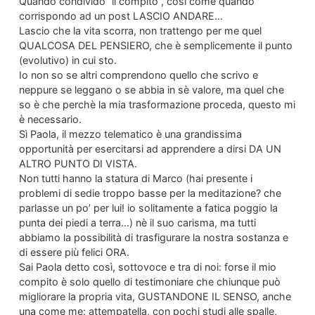
Quando condivido “il compito”, così come quando
corrispondo ad un post LASCIO ANDARE…
Lascio che la vita scorra, non trattengo per me quel
QUALCOSA DEL PENSIERO, che è semplicemente il punto
(evolutivo) in cui sto.
Io non so se altri comprendono quello che scrivo e
neppure se leggano o se abbia in sè valore, ma quel che
so è che perchè la mia trasformazione proceda, questo mi
è necessario.
Sì Paola, il mezzo telematico è una grandissima
opportunità per esercitarsi ad apprendere a dirsi DA UN
ALTRO PUNTO DI VISTA.
Non tutti hanno la statura di Marco (hai presente i
problemi di sedie troppo basse per la meditazione? che
parlasse un po’ per lui! io solitamente a fatica poggio la
punta dei piedi a terra…) nè il suo carisma, ma tutti
abbiamo la possibilità di trasfigurare la nostra sostanza e
di essere più felici ORA.
Sai Paola detto così, sottovoce e tra di noi: forse il mio
compito è solo quello di testimoniare che chiunque può
migliorare la propria vita, GUSTANDONE IL SENSO, anche
una come me: attempatella, con pochi studi alle spalle,