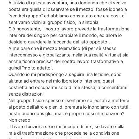
All’inizio di questa avventura, una domanda che ci veniva
posta era quella di osservare se il mezzo, fosse idoneo a
“sentirci gruppo” ed abbiamo constatato che era così, ci
sentivamo vicini al gruppo fisico, in sintonia.
Ciò nonostante, il nostro lavoro prevede la trasformazione
interiore del singolo per cambiare il mondo, ed allora io
desidero guardare la faccenda dal lato opposto..
A me pare che il mezzo telematico (di per sè stesso
interconnesso e globalizzante, nella sua realtà virtuale) sia
anche “icona precisa” del nostro lavoro trasformativo e
quindi “molto adatto”.
Quando io mi predispongo a seguire una lezione, sono
aiutata ad entrare nel mio lboratorio interiore, quasi
costretta ad occuparmi solo di me stessa, a concentrami
senza distrazioni.
Nel gruppo fisico spesso ci sentiamo sollecitati a metterci
al posto dell’altro e pieni di premura lo inondiamo con tutti i
nostri buoni consigli… ma : è proprio così che funziona?
Non credo.
Il lavoro funziona se io mi occupo di me ; se lavoro sulla
mia di trasformazione che procede nella condivisione