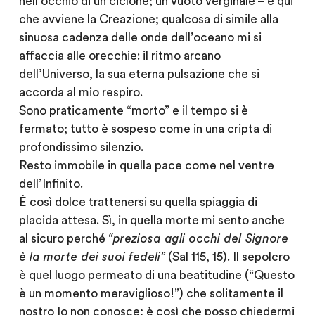
nell’occhio di un ciclone; un vuoto verginale – è qui
che avviene la Creazione; qualcosa di simile alla
sinuosa cadenza delle onde dell’oceano mi si
affaccia alle orecchie: il ritmo arcano
dell’Universo, la sua eterna pulsazione che si
accorda al mio respiro.
Sono praticamente “morto” e il tempo si è
fermato; tutto è sospeso come in una cripta di
profondissimo silenzio.
Resto immobile in quella pace come nel ventre
dell’Infinito.
È così dolce trattenersi su quella spiaggia di
placida attesa. Sì, in quella morte mi sento anche
al sicuro perché
“preziosa agli occhi del Signore
è la morte dei suoi fedeli”
(Sal 115, 15). Il sepolcro
è quel luogo permeato di una beatitudine (“Questo
è un momento meraviglioso!”) che solitamente il
nostro Io non conosce; è così che posso chiedermi