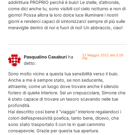
addirittura PROPRIO perché è buio! Le stelle, d’altronde,
come dici anche tu, sono visibili col cielo notturno e non di
giorno! Possa allora la loro dolce luce illuminare i nostri
giorni e renderci capaci di sintonizzarci sempre di più sulle
meraviglie dentro di noi e fuori di noi! Un abbraccio, ciao!
22 Maggio 2022 alle 5:29
Pasqualino Casaburi
ha
PM
detto:
Sono molto vicino a questa tua sensibilità verso il buio.
Anche a me è sempre stato, se non seducente,
attraente, come un luogo dove trovare anche il silenzio
foriero di quiete interiore. Sei un crepuscolare, Simone che
è stato capace di trovare un tesoro scavando nelle tue
profondità.
Hai descritto così bene il “viaggio” interiore regalandoci i
colori dell’espressività poetica, tanto bene, dicevo, che
sono stato trasportato lì con te in quel cammino
consapevole. Grazie per questa tua apertura.