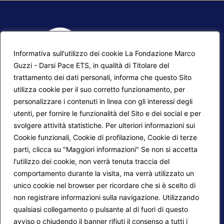
Informativa sull'utilizzo dei cookie La Fondazione Marco
Guzzi - Darsi Pace ETS, in qualità di Titolare del
trattamento dei dati personali, informa che questo Sito
utilizza cookie per il suo corretto funzionamento, per
F.A.Q.
Contatti
personalizzare i contenuti in linea con gli interessi degli
utenti, per fornire le funzionalità del Sito e dei social e per
Mappa del sito
Calendario corsi
svolgere attività statistiche. Per ulteriori informazioni sui
Progetti Darsi Pace
Privacy Policy
Cookie funzionali, Cookie di profilazione, Cookie di terze
parti, clicca su "Maggiori informazioni" Se non si accetta
Login redattori
Cookie Policy
l'utilizzo dei cookie, non verrà tenuta traccia del
comportamento durante la visita, ma verrà utilizzato un
unico cookie nel browser per ricordare che si è scelto di
Seguici su:
non registrare informazioni sulla navigazione. Utilizzando
qualsiasi collegamento o pulsante al di fuori di questo
avviso o chiudendo il banner rifiuti il consenso a tutti i