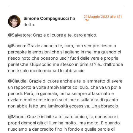
21 Maggio 2022 alle 1:11
Simone Compagnucci
ha
PM
detto:
@Salvatore: Grazie di cuore a te, caro amico.
@Bianca: Grazie anche a te, cara, non sempre riesco a
percepire le emozioni che si agitano in me, ma quando ci
riesco noto che possono uscir fuori delle vere e proprie
perle! Che stupiscono me stesso in primis! ? e.. d’altronde
non è solo merito mio ☺ Un abbraccio
@Claudia: Grazie di cuore anche a te ☺ ammetto di avere
un rapporto a volte ambivalente col buio..che va un po’ a
periodi. Però, in generale, mi ha sempre affascinato e
rivelato molte cose in più su di me e sulla Vita di quanto
non abbia fatto una luminosità eccessiva. Un abbraccio
@Marco: Grazie infinite a te, caro amico, sì, conoscere i
propri demoni già ci illumina molto.. ma molto. E quando
riusciamo a dar credito fino in fondo a quelle parole di