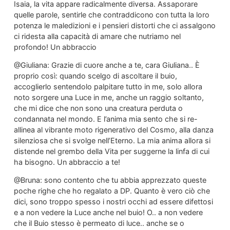
Isaia, la vita appare radicalmente diversa. Assaporare
quelle parole, sentirle che contraddicono con tutta la loro
potenza le maledizioni e i pensieri distorti che ci assalgono
ci ridesta alla capacità di amare che nutriamo nel
profondo! Un abbraccio
@Giuliana: Grazie di cuore anche a te, cara Giuliana.. È
proprio così: quando scelgo di ascoltare il buio,
accoglierlo sentendolo palpitare tutto in me, solo allora
noto sorgere una Luce in me, anche un raggio soltanto,
che mi dice che non sono una creatura perduta o
condannata nel mondo. E l’anima mia sento che si re-
allinea al vibrante moto rigenerativo del Cosmo, alla danza
silenziosa che si svolge nell’Eterno. La mia anima allora si
distende nel grembo della Vita per suggerne la linfa di cui
ha bisogno. Un abbraccio a te!
@Bruna: sono contento che tu abbia apprezzato queste
poche righe che ho regalato a DP. Quanto è vero ciò che
dici, sono troppo spesso i nostri occhi ad essere difettosi
e a non vedere la Luce anche nel buio! O.. a non vedere
che il Buio stesso è permeato di luce.. anche se o