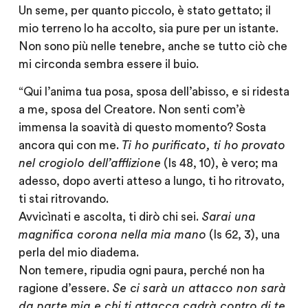
Un seme, per quanto piccolo, è stato gettato; il
mio terreno lo ha accolto, sia pure per un istante.
Non sono più nelle tenebre, anche se tutto ciò che
mi circonda sembra essere il buio.
“Qui l’anima tua posa, sposa dell’abisso, e si ridesta
a me, sposa del Creatore. Non senti com’è
immensa la soavità di questo momento? Sosta
ancora qui con me.
Ti ho purificato, ti ho provato
nel crogiolo dell’afflizione
(Is 48, 10), è vero; ma
adesso, dopo averti atteso a lungo, ti ho ritrovato,
ti stai ritrovando.
Avvicìnati e ascolta, ti dirò chi sei.
Sarai una
magnifica corona nella mia mano
(Is 62, 3), una
perla del mio diadema.
Non temere, ripudia ogni paura, perché non ha
ragione d’essere.
Se ci sarà un attacco non sarà
da parte mia e chi ti attacca cadrà contro di te