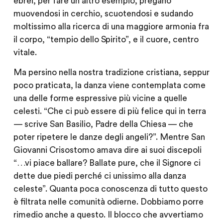
ebrei, per fare un altro esempio, pregano
muovendosi in cerchio, scuotendosi e sudando
moltissimo alla ricerca di una maggiore armonia fra
il corpo, “tempio dello Spirito”, e il cuore, centro
vitale.
Ma persino nella nostra
tradizione cristiana
, seppur
poco praticata, la danza viene contemplata come
una delle forme espressive più vicine a quelle
celesti. “Che ci può essere di più felice qui in terra
— scrive San Basilio, Padre della Chiesa — che
poter ripetere le danze degli angeli?”. Mentre San
Giovanni Crisostomo amava dire ai suoi discepoli
“…vi piace ballare? Ballate pure, che il Signore ci
dette due piedi perché ci unissimo alla danza
celeste”. Quanta poca conoscenza di tutto questo
è filtrata nelle comunità odierne. Dobbiamo porre
rimedio anche a questo. Il blocco che avvertiamo