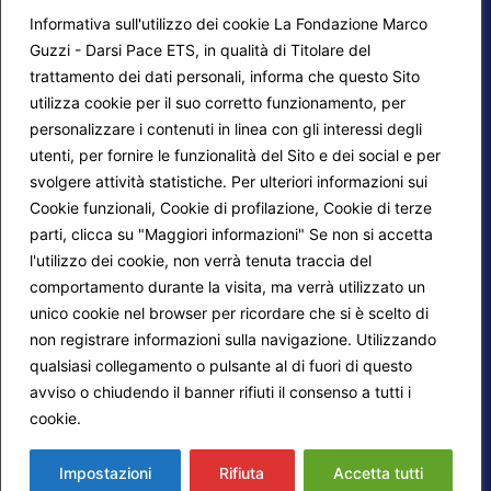
Informativa sull'utilizzo dei cookie La Fondazione Marco
Guzzi - Darsi Pace ETS, in qualità di Titolare del
trattamento dei dati personali, informa che questo Sito
utilizza cookie per il suo corretto funzionamento, per
F.A.Q.
Contatti
personalizzare i contenuti in linea con gli interessi degli
utenti, per fornire le funzionalità del Sito e dei social e per
Mappa del sito
Calendario corsi
svolgere attività statistiche. Per ulteriori informazioni sui
Progetti Darsi Pace
Privacy Policy
Cookie funzionali, Cookie di profilazione, Cookie di terze
parti, clicca su "Maggiori informazioni" Se non si accetta
Login redattori
Cookie Policy
l'utilizzo dei cookie, non verrà tenuta traccia del
comportamento durante la visita, ma verrà utilizzato un
unico cookie nel browser per ricordare che si è scelto di
Seguici su:
non registrare informazioni sulla navigazione. Utilizzando
qualsiasi collegamento o pulsante al di fuori di questo
avviso o chiudendo il banner rifiuti il consenso a tutti i
cookie.
Maggiori informazioni
© 2026
Fondazione Marco Guzzi – Darsi Pace
ETS
. Tutti i diritti sono riservati.
Impostazioni
Rifiuta
Accetta tutti