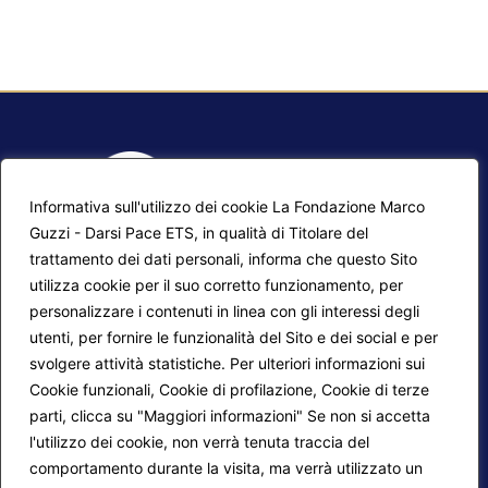
Informativa sull'utilizzo dei cookie La Fondazione Marco
Guzzi - Darsi Pace ETS, in qualità di Titolare del
trattamento dei dati personali, informa che questo Sito
utilizza cookie per il suo corretto funzionamento, per
F.A.Q.
Contatti
personalizzare i contenuti in linea con gli interessi degli
utenti, per fornire le funzionalità del Sito e dei social e per
Mappa del sito
Calendario corsi
svolgere attività statistiche. Per ulteriori informazioni sui
Progetti Darsi Pace
Privacy Policy
Cookie funzionali, Cookie di profilazione, Cookie di terze
parti, clicca su "Maggiori informazioni" Se non si accetta
Login redattori
Cookie Policy
l'utilizzo dei cookie, non verrà tenuta traccia del
comportamento durante la visita, ma verrà utilizzato un