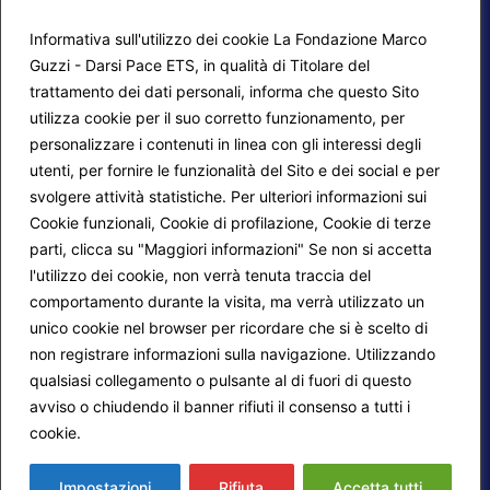
Informativa sull'utilizzo dei cookie La Fondazione Marco
Guzzi - Darsi Pace ETS, in qualità di Titolare del
trattamento dei dati personali, informa che questo Sito
utilizza cookie per il suo corretto funzionamento, per
F.A.Q.
Contatti
personalizzare i contenuti in linea con gli interessi degli
utenti, per fornire le funzionalità del Sito e dei social e per
Mappa del sito
Calendario corsi
svolgere attività statistiche. Per ulteriori informazioni sui
Progetti Darsi Pace
Privacy Policy
Cookie funzionali, Cookie di profilazione, Cookie di terze
parti, clicca su "Maggiori informazioni" Se non si accetta
Login redattori
Cookie Policy
l'utilizzo dei cookie, non verrà tenuta traccia del
comportamento durante la visita, ma verrà utilizzato un
unico cookie nel browser per ricordare che si è scelto di
Seguici su:
non registrare informazioni sulla navigazione. Utilizzando
qualsiasi collegamento o pulsante al di fuori di questo
avviso o chiudendo il banner rifiuti il consenso a tutti i
cookie.
Maggiori informazioni
© 2026
Fondazione Marco Guzzi – Darsi Pace
ETS
. Tutti i diritti sono riservati.
Impostazioni
Rifiuta
Accetta tutti