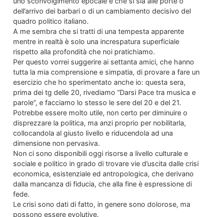
uno sconvolgimento epocale e che si sia alle porte o
dell’arrivo dei barbari o di un cambiamento decisivo del
quadro politico italiano.
A me sembra che si tratti di una tempesta apparente
mentre in realtà è solo una increspatura superficiale
rispetto alla profondità che noi pratichiamo.
Per questo vorrei suggerire ai settanta amici, che hanno
tutta la mia comprensione e simpatia, di provare a fare un
esercizio che ho sperimentato anche io: questa sera,
prima dei tg delle 20, rivediamo “Darsi Pace tra musica e
parole”, e facciamo lo stesso le sere del 20 e del 21.
Potrebbe essere molto utile, non certo per diminuire o
disprezzare la politica, ma anzi proprio per nobilitarla,
collocandola al giusto livello e riducendola ad una
dimensione non pervasiva.
Non ci sono disponibili oggi risorse a livello culturale e
sociale e politico in grado di trovare vie d’uscita dalle crisi
economica, esistenziale ed antropologica, che derivano
dalla mancanza di fiducia, che alla fine è espressione di
fede.
Le crisi sono dati di fatto, in genere sono dolorose, ma
possono essere evolutive.