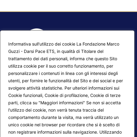
Informativa sull'utilizzo dei cookie La Fondazione Marco
Guzzi - Darsi Pace ETS, in qualità di Titolare del
trattamento dei dati personali, informa che questo Sito
utilizza cookie per il suo corretto funzionamento, per
F.A.Q.
Contatti
personalizzare i contenuti in linea con gli interessi degli
utenti, per fornire le funzionalità del Sito e dei social e per
Mappa del sito
Calendario corsi
svolgere attività statistiche. Per ulteriori informazioni sui
Progetti Darsi Pace
Privacy Policy
Cookie funzionali, Cookie di profilazione, Cookie di terze
parti, clicca su "Maggiori informazioni" Se non si accetta
Login redattori
Cookie Policy
l'utilizzo dei cookie, non verrà tenuta traccia del
comportamento durante la visita, ma verrà utilizzato un
unico cookie nel browser per ricordare che si è scelto di
Seguici su:
non registrare informazioni sulla navigazione. Utilizzando