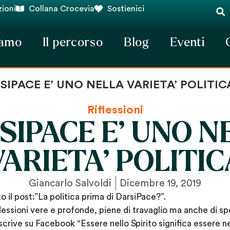
ioni
Collana Crocevia
Sostienici
iamo
Il percorso
Blog
Eventi
SIPACE E’ UNO NELLA VARIETA’ POLITIC
Riflessioni
SIPACE E’ UNO N
VARIETA’ POLITIC
Giancarlo Salvoldi
Dicembre 19, 2019
 il post:”La politica prima di DarsiPace?”.
flessioni vere e profonde, piene di travaglio ma anche di sp
scrive su Facebook “Essere nello Spirito significa essere n