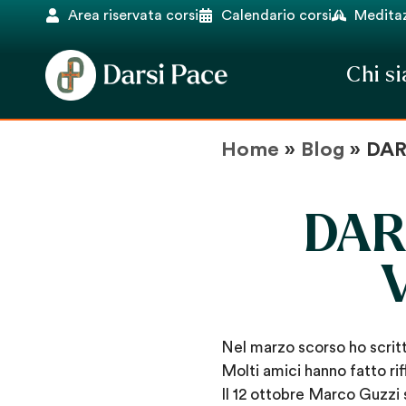
Area riservata corsi
Calendario corsi
Meditaz
Chi s
Home
»
Blog
»
DAR
DAR
Nel marzo scorso ho scritto
Molti amici hanno fatto ri
Il 12 ottobre Marco Guzzi 