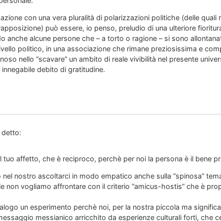
personale.
zzazione con una vera pluralità di polarizzazioni politiche (delle quali
apposizione) può essere, io penso, preludio di una ulteriore fioritura 
ndo anche alcune persone che – a torto o ragione – si sono allontan
livello politico, in una associazione che rimane preziosissima e com
noso nello “scavare” un ambito di reale vivibilità nel presente univ
innegabile debito di gratitudine.
 detto:
el tuo affetto, che è reciproco, perchè per noi la persona è il bene pri
 nel nostro ascoltarci in modo empatico anche sulla “spinosa” tema
le non vogliamo affrontare con il criterio “amicus-hostis” che è pr
ialogo un esperimento perchè noi, per la nostra piccola ma significa
 messaggio messianico arricchito da esperienze culturali forti, che 