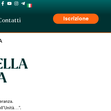
Iscrizione
Contatti
A
ELLA
A
eranza.
ell’Unità…”.