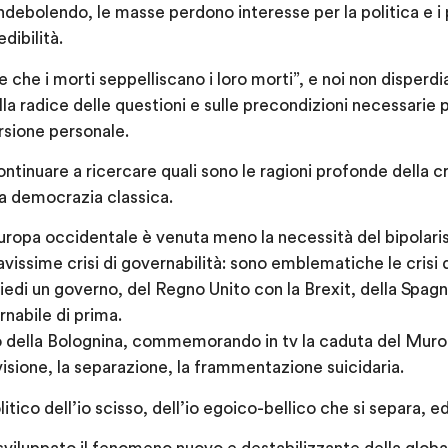
ndebolendo, le masse perdono interesse per la politica e i 
dibilità.
e che i morti seppelliscano i loro morti”, e noi non dispe
la radice delle questioni e sulle precondizioni necessarie p
sione personale.
tinuare a ricercare quali sono le ragioni profonde della cri
lla democrazia classica.
ropa occidentale è venuta meno la necessità del bipolaris
avissime crisi di governabilità: sono emblematiche le crisi 
piedi un governo, del Regno Unito con la Brexit, della Spagn
rnabile di prima.
to della Bolognina, commemorando in tv la caduta del Muro d
divisione, la separazione, la frammentazione suicidaria.
olitico dell’io scisso, dell’io egoico-bellico che si separa, e