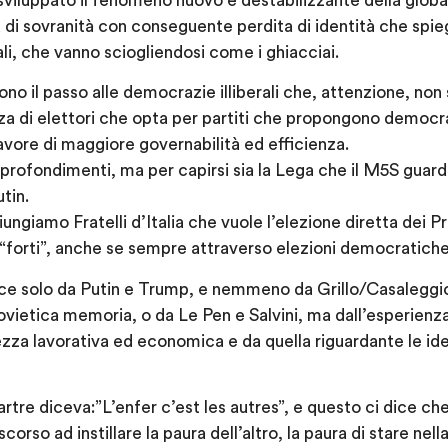
sviluppato il fenomeno nuovo e destabilizzante della glob
ita di sovranità con conseguente perdita di identità che spie
cali, che vanno sciogliendosi come i ghiacciai.
no il passo alle democrazie illiberali che, attenzione, non
za di elettori che opta per partiti che propongono democraz
favore di maggiore governabilità ed efficienza.
pprofondimenti, ma per capirsi sia la Lega che il M5S gua
tin.
ungiamo Fratelli d’Italia che vuole l’elezione diretta dei P
 “forti”, anche se sempre attraverso elezioni democratiche
asce solo da Putin e Trump, e nemmeno da Grillo/Casaleggi
vietica memoria, o da Le Pen e Salvini, ma dall’esperienza
urezza lavorativa ed economica e da quella riguardante le ide
rtre diceva:”L’enfer c’est les autres”, e questo ci dice che
orso ad instillare la paura dell’altro, la paura di stare nell