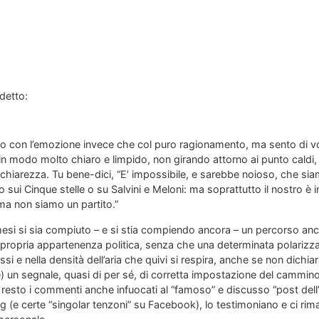
detto:
io con l’emozione invece che col puro ragionamento, ma sento di v
 in modo molto chiaro e limpido, non girando attorno ai punto caldi,
chiarezza. Tu bene-dici, “E’ impossibile, e sarebbe noioso, che siam
 o sui Cinque stelle o su Salvini e Meloni: ma soprattutto il nostro è 
ma non siamo un partito.”
esi si sia compiuto – e si stia compiendo ancora – un percorso anch
a propria appartenenza politica, senza che una determinata polarizz
ssi e nella densità dell’aria che quivi si respira, anche se non dich
n segnale, quasi di per sé, di corretta impostazione del cammino 
 resto i commenti anche infuocati al “famoso” e discusso “post dell’
g (e certe “singolar tenzoni” su Facebook), lo testimoniano e ci r