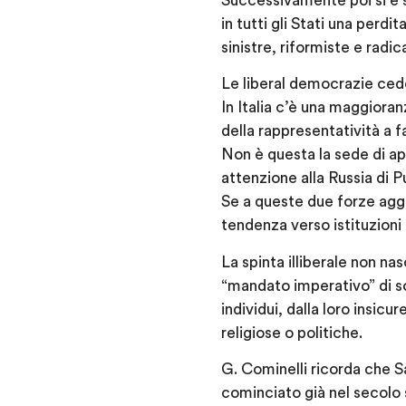
Successivamente poi si è 
in tutti gli Stati una perd
sinistre, riformiste e radi
Le liberal democrazie cedo
In Italia c’è una maggioran
della rappresentatività a 
Non è questa la sede di a
attenzione alla Russia di Pu
Se a queste due forze aggi
tendenza verso istituzioni
La spinta illiberale non n
“mandato imperativo” di so
individui, dalla loro insic
religiose o politiche.
G. Cominelli ricorda che Sa
cominciato già nel secolo sc