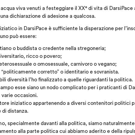
 acqua viva venuti a festeggiare il XX° di vita di DarsiPac
una dichiarazione di adesione a qualcosa.
iziatico in DarsiPace è sufficiente la disperazione per l’insos
i uno può essere:
tiano o buddista o credente nella stregoneria;
versitario, ricco o povero;
 eterosessuale o omosessuale, carnivoro o vegano;
a, “politicamente corretto” o identitario e sovranista.
i diversità l’ho finalizzato a quelle riguardanti la politica.
mpo esse siano un nodo complicato per i praticanti di Dar
varie occasioni.
ore iniziatico appartenendo a diversi contenitori politici 
di distanza.
mo, specialmente davanti alla politica, siamo naturalmente 
ento alla parte politica cui abbiamo aderito e della ripuls