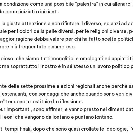
condizione come una possibile “palestra” in cui allenarci a
come iniziati o inizianti.
a giusta attenzione a non rifiutare il diverso, ed anzi ad 
 per i colori della pelle diversi, per le religioni diverse, per
aggior ragione debba valere per chi ha fatto scelte politich
mpre più frequentato e numeroso.
oioso, che siamo tutti monolitici e omologati ed appiattiti
i: ma soprattutto il nostro è in sé stesso un lavoro politic
nte delle sette prossime elezioni regionali anche perchè 
vi estenuanti, con sondaggi che anche quando sono veri div
e” tendono a sostituire la riflessione.
, pur importanti, sono effimeri e vanno presto nel dimenticat
egli eoni che vengono da lontano e puntano lontano.
esti tempi finali, dopo che sono quasi crollate le ideologie, 