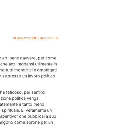
19 Dicembre 2019 alle 5:51 PM
olerti bene davvero, per come
 che anzi raddensi utilmente in
o tutti monolitici e omologati
in sé stesso un lavoro politico
e faticoso, per sentirci
azione politica venga
iaratamente e tanto meno
spirituale. E’ veramente un
aperitivo” che pubblicai a suo
imangono come sprone per un