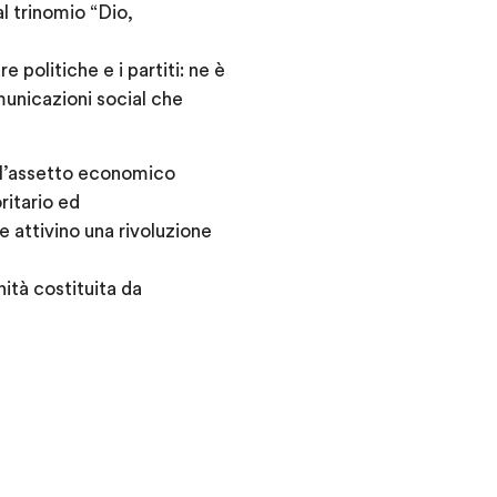
al trinomio “Dio,
 politiche e i partiti: ne è
omunicazioni social che
ll’assetto economico
ritario ed
e attivino una rivoluzione
nità costituita da