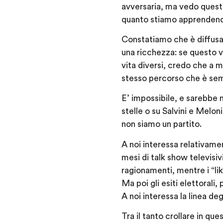
avversaria, ma vedo questa 
quanto stiamo apprendendo 
Constatiamo che è diffusa l
una ricchezza: se questo vale
vita diversi, credo che a m
stesso percorso che è se
E’ impossibile, e sarebbe n
stelle o su Salvini e Melon
non siamo un partito.
A noi interessa relativame
mesi di talk show televisi
ragionamenti, mentre i “lik
Ma poi gli esiti elettorali
A noi interessa la linea d
Tra il tanto crollare in qu