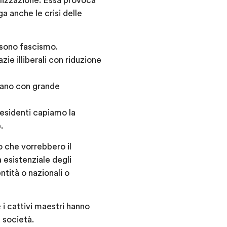
alizzazione. Essa provoca
ga anche le crisi delle
 sono fascismo.
ie illiberali con riduzione
rdano con grande
residenti capiamo la
.
o che vorrebbero il
 esistenziale degli
ntità o nazionali o
 i cattivi maestri hanno
a società.