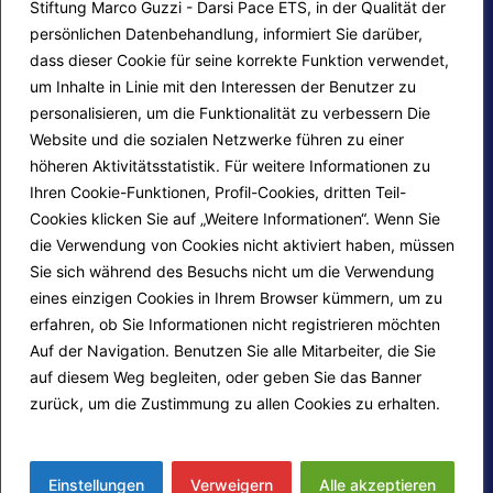
Stiftung Marco Guzzi - Darsi Pace ETS, in der Qualität der
persönlichen Datenbehandlung, informiert Sie darüber,
dass dieser Cookie für seine korrekte Funktion verwendet,
um Inhalte in Linie mit den Interessen der Benutzer zu
personalisieren, um die Funktionalität zu verbessern Die
F.A.Q.
Contatti
Website und die sozialen Netzwerke führen zu einer
höheren Aktivitätsstatistik. Für weitere Informationen zu
Mappa del sito
Calendario corsi
Ihren Cookie-Funktionen, Profil-Cookies, dritten Teil-
Progetti Darsi Pace
Privacy Policy
Cookies klicken Sie auf „Weitere Informationen“. Wenn Sie
die Verwendung von Cookies nicht aktiviert haben, müssen
Login redattori
Cookie Policy
Sie sich während des Besuchs nicht um die Verwendung
eines einzigen Cookies in Ihrem Browser kümmern, um zu
erfahren, ob Sie Informationen nicht registrieren möchten
Seguici su:
Auf der Navigation. Benutzen Sie alle Mitarbeiter, die Sie
auf diesem Weg begleiten, oder geben Sie das Banner
zurück, um die Zustimmung zu allen Cookies zu erhalten.
Mehr erfahren
© 2026
Fondazione Marco Guzzi – Darsi Pace
ETS
. Tutti i diritti sono riservati.
Einstellungen
Verweigern
Alle akzeptieren