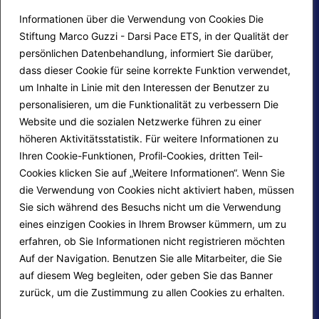
Informationen über die Verwendung von Cookies Die
Stiftung Marco Guzzi - Darsi Pace ETS, in der Qualität der
persönlichen Datenbehandlung, informiert Sie darüber,
dass dieser Cookie für seine korrekte Funktion verwendet,
um Inhalte in Linie mit den Interessen der Benutzer zu
personalisieren, um die Funktionalität zu verbessern Die
F.A.Q.
Contatti
Website und die sozialen Netzwerke führen zu einer
höheren Aktivitätsstatistik. Für weitere Informationen zu
Mappa del sito
Calendario corsi
Ihren Cookie-Funktionen, Profil-Cookies, dritten Teil-
Progetti Darsi Pace
Privacy Policy
Cookies klicken Sie auf „Weitere Informationen“. Wenn Sie
die Verwendung von Cookies nicht aktiviert haben, müssen
Login redattori
Cookie Policy
Sie sich während des Besuchs nicht um die Verwendung
eines einzigen Cookies in Ihrem Browser kümmern, um zu
erfahren, ob Sie Informationen nicht registrieren möchten
Seguici su:
Auf der Navigation. Benutzen Sie alle Mitarbeiter, die Sie
auf diesem Weg begleiten, oder geben Sie das Banner
zurück, um die Zustimmung zu allen Cookies zu erhalten.
Mehr erfahren
© 2026
Fondazione Marco Guzzi – Darsi Pace