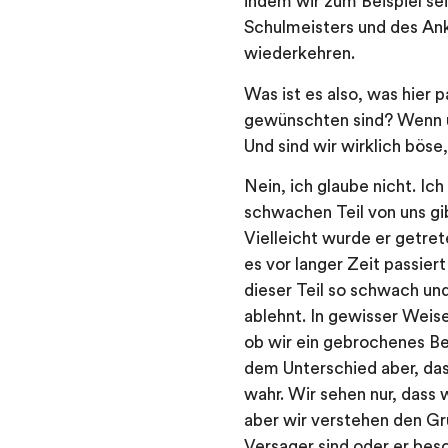
indem wir zum Beispiel se
Schulmeisters und des Ank
wiederkehren.
Was ist es also, was hier 
gewünschten sind? Wenn un
Und sind wir wirklich bös
Nein, ich glaube nicht. Ich
schwachen Teil von uns gib
Vielleicht wurde er getrete
es vor langer Zeit passiert
dieser Teil so schwach und
ablehnt. In gewisser Weise
ob wir ein gebrochenes B
dem Unterschied aber, das
wahr. Wir sehen nur, dass 
aber wir verstehen den Gru
Versager sind oder er bes