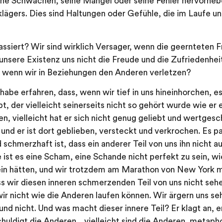
ine Schwächen, seine Mängel oder seine Fehler hervorhebe
lägers. Dies sind Haltungen oder Gefühle, die im Laufe 
passiert? Wir sind wirklich Versager, wenn die geernteten F
sere Existenz uns nicht die Freude und die Zufriedenheit
e, wenn wir in Beziehungen den Anderen verletzen?
 habe erfahren, dass, wenn wir tief in uns hineinhorchen, e
t, der vielleicht seinerseits nicht so gehört wurde wie er
n, vielleicht hat er sich nicht genug geliebt und wertgesch
 und er ist dort geblieben, versteckt und verkrochen. Es pa
 schmerzhaft ist, dass ein anderer Teil von uns ihn nicht 
 ist es eine Scham, eine Schande nicht perfekt zu sein, wie
ein hätten, und wir trotzdem am Marathon von New York 
s wir diesen inneren schmerzenden Teil von uns nicht sehe
wir nicht wie die Anderen laufen können. Wir ärgern uns seh
nd nicht. Und was macht dieser innere Teil? Er klagt an, er
chuldigt die Anderen…vielleicht sind die Anderen, metaph