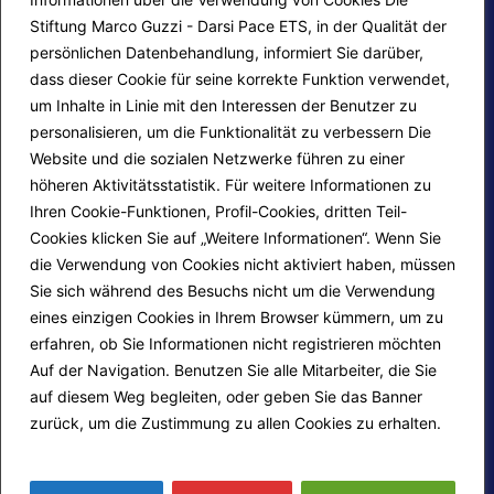
Stiftung Marco Guzzi - Darsi Pace ETS, in der Qualität der
persönlichen Datenbehandlung, informiert Sie darüber,
dass dieser Cookie für seine korrekte Funktion verwendet,
um Inhalte in Linie mit den Interessen der Benutzer zu
personalisieren, um die Funktionalität zu verbessern Die
F.A.Q.
Contatti
Website und die sozialen Netzwerke führen zu einer
höheren Aktivitätsstatistik. Für weitere Informationen zu
Mappa del sito
Calendario corsi
Ihren Cookie-Funktionen, Profil-Cookies, dritten Teil-
Progetti Darsi Pace
Privacy Policy
Cookies klicken Sie auf „Weitere Informationen“. Wenn Sie
die Verwendung von Cookies nicht aktiviert haben, müssen
Login redattori
Cookie Policy
Sie sich während des Besuchs nicht um die Verwendung
eines einzigen Cookies in Ihrem Browser kümmern, um zu
erfahren, ob Sie Informationen nicht registrieren möchten
Seguici su:
Auf der Navigation. Benutzen Sie alle Mitarbeiter, die Sie
auf diesem Weg begleiten, oder geben Sie das Banner
zurück, um die Zustimmung zu allen Cookies zu erhalten.
Mehr erfahren
© 2026
Fondazione Marco Guzzi – Darsi Pace
ETS
. Tutti i diritti sono riservati.