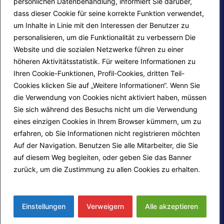
persönlichen Datenbehandlung, informiert Sie darüber,
dass dieser Cookie für seine korrekte Funktion verwendet,
um Inhalte in Linie mit den Interessen der Benutzer zu
personalisieren, um die Funktionalität zu verbessern Die
F.A.Q.
Contatti
Website und die sozialen Netzwerke führen zu einer
höheren Aktivitätsstatistik. Für weitere Informationen zu
Mappa del sito
Calendario corsi
Ihren Cookie-Funktionen, Profil-Cookies, dritten Teil-
Progetti Darsi Pace
Privacy Policy
Cookies klicken Sie auf „Weitere Informationen“. Wenn Sie
die Verwendung von Cookies nicht aktiviert haben, müssen
Login redattori
Cookie Policy
Sie sich während des Besuchs nicht um die Verwendung
eines einzigen Cookies in Ihrem Browser kümmern, um zu
erfahren, ob Sie Informationen nicht registrieren möchten
Seguici su:
Auf der Navigation. Benutzen Sie alle Mitarbeiter, die Sie
auf diesem Weg begleiten, oder geben Sie das Banner
zurück, um die Zustimmung zu allen Cookies zu erhalten.
Mehr erfahren
© 2026
Fondazione Marco Guzzi – Darsi Pace
ETS
. Tutti i diritti sono riservati.
Einstellungen
Verweigern
Alle akzeptieren