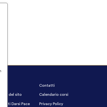
n
A.Q.
Contatti
ppa del sito
Calendario corsi
ogetti Darsi Pace
Privacy Policy