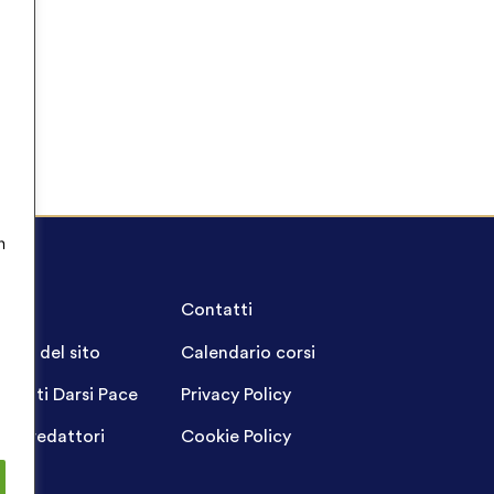
n
A.Q.
Contatti
ppa del sito
Calendario corsi
ogetti Darsi Pace
Privacy Policy
gin redattori
Cookie Policy