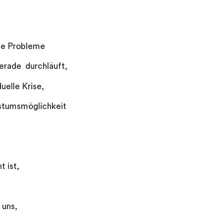
ie Probleme
erade durchläuft,
uelle Krise,
stumsmöglichkeit
 ist,
 uns,