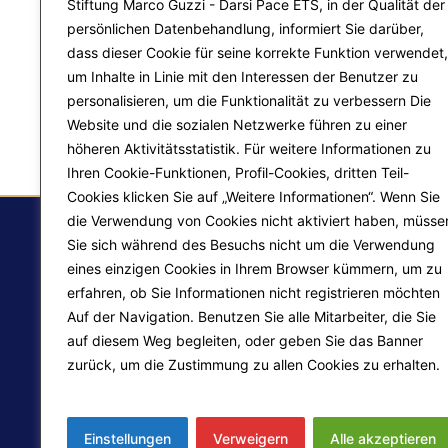
Stiftung Marco Guzzi - Darsi Pace ETS, in der Qualität der
persönlichen Datenbehandlung, informiert Sie darüber,
dass dieser Cookie für seine korrekte Funktion verwendet,
um Inhalte in Linie mit den Interessen der Benutzer zu
personalisieren, um die Funktionalität zu verbessern Die
Website und die sozialen Netzwerke führen zu einer
höheren Aktivitätsstatistik. Für weitere Informationen zu
Ihren Cookie-Funktionen, Profil-Cookies, dritten Teil-
Cookies klicken Sie auf „Weitere Informationen“. Wenn Sie
die Verwendung von Cookies nicht aktiviert haben, müsse
Sie sich während des Besuchs nicht um die Verwendung
eines einzigen Cookies in Ihrem Browser kümmern, um zu
F.
erfahren, ob Sie Informationen nicht registrieren möchten
Auf der Navigation. Benutzen Sie alle Mitarbeiter, die Sie
Ma
auf diesem Weg begleiten, oder geben Sie das Banner
Pr
zurück, um die Zustimmung zu allen Cookies zu erhalten.
Liberazione interiore
Mehr erfahren
Lo
Trasformazione del mondo
Einstellungen
Verweigern
Alle akzeptieren