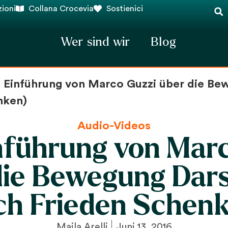
ioni
Collana Crocevia
Sostienici
Wer sind wir
Blog
e Einführung von Marco Guzzi über die Be
nken)
Audio-Videos
nführung von Mar
die Bewegung Dars
ch Frieden Schen
Maila Arelli
Juni 13, 2016