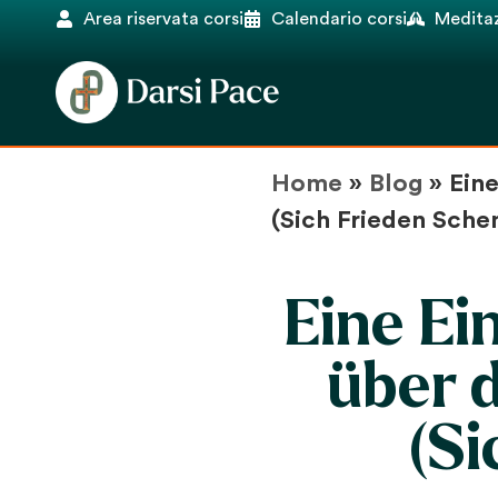
Area riservata corsi
Calendario corsi
Meditaz
Home
»
Blog
»
Ein
(Sich Frieden Sche
Eine Ei
über 
(Si