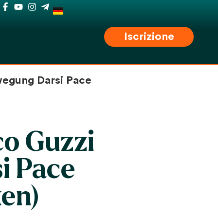
Iscrizione
wegung Darsi Pace
co Guzzi
i Pace
ken)