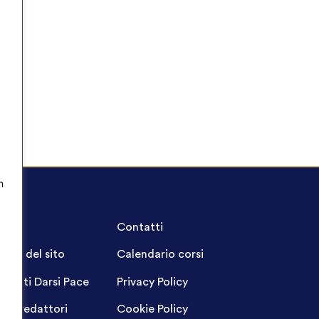
n
A.Q.
Contatti
ppa del sito
Calendario corsi
ogetti Darsi Pace
Privacy Policy
gin redattori
Cookie Policy