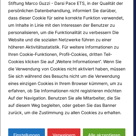
Stiftung Marco Guzzi - Darsi Pace ETS, in der Qualität der
persönlichen Datenbehandlung, informiert Sie darüber,
dass dieser Cookie für seine korrekte Funktion verwendet,
um Inhalte in Linie mit den Interessen der Benutzer zu
personalisieren, um die Funktionalität zu verbessern Die
F.A.Q.
Contatti
Website und die sozialen Netzwerke führen zu einer
höheren Aktivitätsstatistik. Für weitere Informationen zu
Mappa del sito
Calendario corsi
Ihren Cookie-Funktionen, Profil-Cookies, dritten Teil-
Progetti Darsi Pace
Privacy Policy
Cookies klicken Sie auf „Weitere Informationen“. Wenn Sie
die Verwendung von Cookies nicht aktiviert haben, müssen
Login redattori
Cookie Policy
Sie sich während des Besuchs nicht um die Verwendung
eines einzigen Cookies in Ihrem Browser kümmern, um zu
erfahren, ob Sie Informationen nicht registrieren möchten
Seguici su:
Auf der Navigation. Benutzen Sie alle Mitarbeiter, die Sie
auf diesem Weg begleiten, oder geben Sie das Banner
zurück, um die Zustimmung zu allen Cookies zu erhalten.
Mehr erfahren
© 2026
Fondazione Marco Guzzi – Darsi Pace
ETS
. Tutti i diritti sono riservati.
Einstellungen
Verweigern
Alle akzeptieren