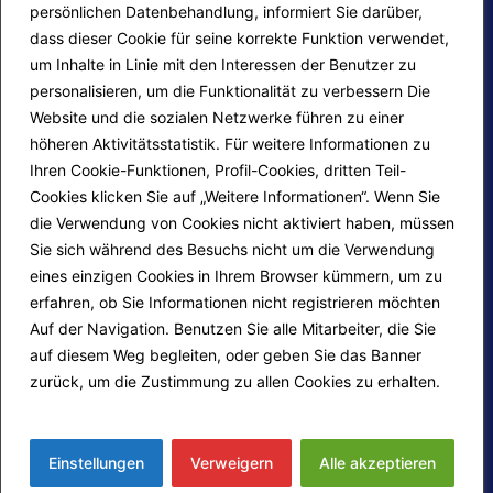
persönlichen Datenbehandlung, informiert Sie darüber,
dass dieser Cookie für seine korrekte Funktion verwendet,
um Inhalte in Linie mit den Interessen der Benutzer zu
personalisieren, um die Funktionalität zu verbessern Die
F.A.Q.
Contatti
Website und die sozialen Netzwerke führen zu einer
höheren Aktivitätsstatistik. Für weitere Informationen zu
Mappa del sito
Calendario corsi
Ihren Cookie-Funktionen, Profil-Cookies, dritten Teil-
Progetti Darsi Pace
Privacy Policy
Cookies klicken Sie auf „Weitere Informationen“. Wenn Sie
die Verwendung von Cookies nicht aktiviert haben, müssen
Login redattori
Cookie Policy
Sie sich während des Besuchs nicht um die Verwendung
eines einzigen Cookies in Ihrem Browser kümmern, um zu
erfahren, ob Sie Informationen nicht registrieren möchten
Seguici su:
Auf der Navigation. Benutzen Sie alle Mitarbeiter, die Sie
auf diesem Weg begleiten, oder geben Sie das Banner
zurück, um die Zustimmung zu allen Cookies zu erhalten.
Mehr erfahren
© 2026
Fondazione Marco Guzzi – Darsi Pace
ETS
. Tutti i diritti sono riservati.
Einstellungen
Verweigern
Alle akzeptieren