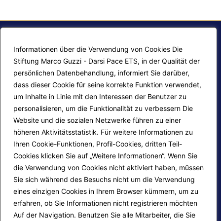
Informationen über die Verwendung von Cookies Die
Stiftung Marco Guzzi - Darsi Pace ETS, in der Qualität der
persönlichen Datenbehandlung, informiert Sie darüber,
dass dieser Cookie für seine korrekte Funktion verwendet,
um Inhalte in Linie mit den Interessen der Benutzer zu
personalisieren, um die Funktionalität zu verbessern Die
F.A.Q.
Contatti
Website und die sozialen Netzwerke führen zu einer
höheren Aktivitätsstatistik. Für weitere Informationen zu
Mappa del sito
Calendario corsi
Ihren Cookie-Funktionen, Profil-Cookies, dritten Teil-
Progetti Darsi Pace
Privacy Policy
Cookies klicken Sie auf „Weitere Informationen“. Wenn Sie
die Verwendung von Cookies nicht aktiviert haben, müssen
Login redattori
Cookie Policy
Sie sich während des Besuchs nicht um die Verwendung
eines einzigen Cookies in Ihrem Browser kümmern, um zu
erfahren, ob Sie Informationen nicht registrieren möchten
Seguici su:
Auf der Navigation. Benutzen Sie alle Mitarbeiter, die Sie