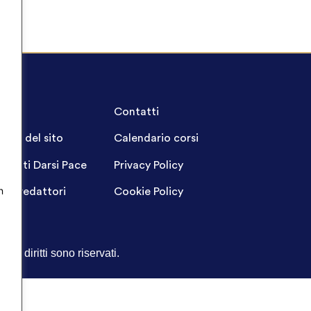
A.Q.
Contatti
ppa del sito
Calendario corsi
ogetti Darsi Pace
Privacy Policy
n
gin redattori
Cookie Policy
Tutti i diritti sono riservati.