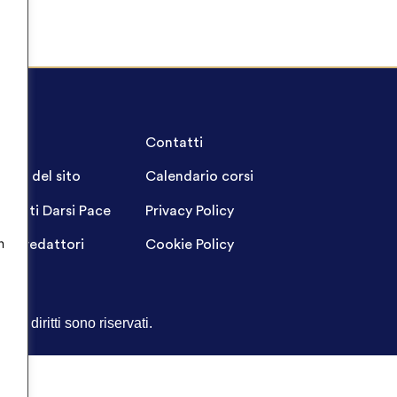
A.Q.
Contatti
ppa del sito
Calendario corsi
ogetti Darsi Pace
Privacy Policy
n
gin redattori
Cookie Policy
Tutti i diritti sono riservati.