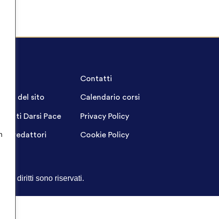
A.Q.
Contatti
ppa del sito
Calendario corsi
ogetti Darsi Pace
Privacy Policy
n
gin redattori
Cookie Policy
Tutti i diritti sono riservati.