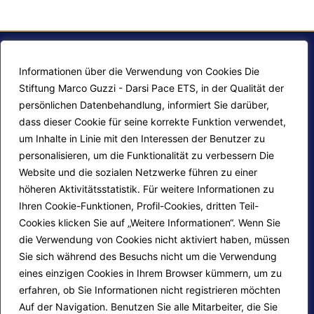
Informationen über die Verwendung von Cookies Die
Stiftung Marco Guzzi - Darsi Pace ETS, in der Qualität der
persönlichen Datenbehandlung, informiert Sie darüber,
dass dieser Cookie für seine korrekte Funktion verwendet,
um Inhalte in Linie mit den Interessen der Benutzer zu
personalisieren, um die Funktionalität zu verbessern Die
F.A.Q.
Contatti
Website und die sozialen Netzwerke führen zu einer
höheren Aktivitätsstatistik. Für weitere Informationen zu
Mappa del sito
Calendario corsi
Ihren Cookie-Funktionen, Profil-Cookies, dritten Teil-
Progetti Darsi Pace
Privacy Policy
Cookies klicken Sie auf „Weitere Informationen“. Wenn Sie
die Verwendung von Cookies nicht aktiviert haben, müssen
Login redattori
Cookie Policy
Sie sich während des Besuchs nicht um die Verwendung
eines einzigen Cookies in Ihrem Browser kümmern, um zu
erfahren, ob Sie Informationen nicht registrieren möchten
Seguici su:
Auf der Navigation. Benutzen Sie alle Mitarbeiter, die Sie