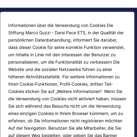
Informationen über die Verwendung von Cookies Die
Stiftung Marco Guzzi - Darsi Pace ETS, in der Qualität der
persönlichen Datenbehandlung, informiert Sie darüber,
dass dieser Cookie für seine korrekte Funktion verwendet,
um Inhalte in Linie mit den Interessen der Benutzer zu
personalisieren, um die Funktionalität zu verbessern Die
F.A.Q.
Contatti
Website und die sozialen Netzwerke führen zu einer
höheren Aktivitätsstatistik. Für weitere Informationen zu
Mappa del sito
Calendario corsi
Ihren Cookie-Funktionen, Profil-Cookies, dritten Teil-
Progetti Darsi Pace
Privacy Policy
Cookies klicken Sie auf „Weitere Informationen“. Wenn Sie
die Verwendung von Cookies nicht aktiviert haben, müssen
Login redattori
Cookie Policy
Sie sich während des Besuchs nicht um die Verwendung
eines einzigen Cookies in Ihrem Browser kümmern, um zu
erfahren, ob Sie Informationen nicht registrieren möchten
Seguici su:
Auf der Navigation. Benutzen Sie alle Mitarbeiter, die Sie
auf diesem Weg begleiten, oder geben Sie das Banner