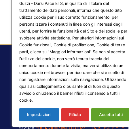
Guzzi - Darsi Pace ETS, in qualità di Titolare del
trattamento dei dati personali, informa che questo Sito
utilizza cookie per il suo corretto funzionamento, per
personalizzare i contenuti in linea con gli interessi degli
utenti, per fornire le funzionalità del Sito e dei social e per
svolgere attività statistiche. Per ulteriori informazioni sui
Cookie funzionali, Cookie di profilazione, Cookie di terze
parti, clicca su "Maggiori informazioni" Se non si accetta
l'utilizzo dei cookie, non verrà tenuta traccia del
comportamento durante la visita, ma verrà utilizzato un
F.
unico cookie nel browser per ricordare che si è scelto di
non registrare informazioni sulla navigazione. Utilizzando
Ma
qualsiasi collegamento o pulsante al di fuori di questo
Pr
avviso o chiudendo il banner rifiuti il consenso a tutti i
Liberazione interiore
cookie.
Maggiori informazioni
Lo
Trasformazione del mondo
Impostazioni
Rifiuta
Accetta tutti
© 2026
Fondazione Marco Guzzi – Darsi Pace ETS
. 