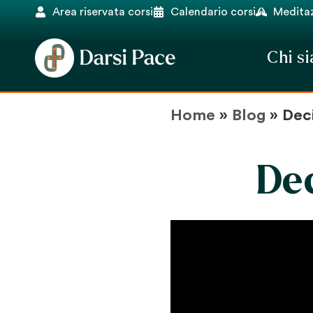
Area riservata corsi
Calendario corsi
Meditaz
Chi s
Home
»
Blog
»
Deci
Dec