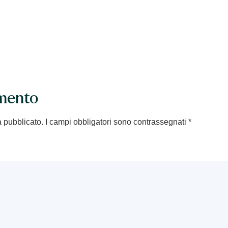
mento
à pubblicato.
I campi obbligatori sono contrassegnati
*