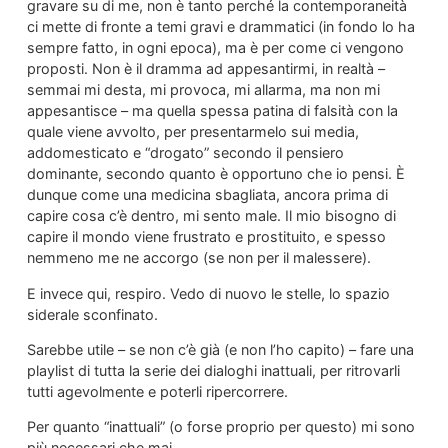
gravare su di me, non è tanto perché la contemporaneità
ci mette di fronte a temi gravi e drammatici (in fondo lo ha
sempre fatto, in ogni epoca), ma è per come ci vengono
proposti. Non è il dramma ad appesantirmi, in realtà –
semmai mi desta, mi provoca, mi allarma, ma non mi
appesantisce – ma quella spessa patina di falsità con la
quale viene avvolto, per presentarmelo sui media,
addomesticato e “drogato” secondo il pensiero
dominante, secondo quanto è opportuno che io pensi. È
dunque come una medicina sbagliata, ancora prima di
capire cosa c’è dentro, mi sento male. Il mio bisogno di
capire il mondo viene frustrato e prostituito, e spesso
nemmeno me ne accorgo (se non per il malessere).
E invece qui, respiro. Vedo di nuovo le stelle, lo spazio
siderale sconfinato.
Sarebbe utile – se non c’è già (e non l’ho capito) – fare una
playlist di tutta la serie dei dialoghi inattuali, per ritrovarli
tutti agevolmente e poterli ripercorrere.
Per quanto “inattuali” (o forse proprio per questo) mi sono
più necessari che mai.