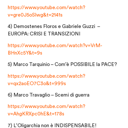
https://www.youtube.com/watch?
v=gre0J5oSIwg&t=2141s
4) Demostenes Floros e Gabriele Guzzi –
EUROPA: CRISI E TRANSIZIONI
https://www.youtube.com/watch?v=VrM-
BHnXc5Y&t=9s
5) Marco Tarquinio – Com’è POSSIBILE la PACE?
https://www.youtube.com/watch?
v=qx2aoEO7C3o&t=999s
6) Marco Travaglio – Scemi di guerra
https://www.youtube.com/watch?
v=AhgKRXpc0hE&t=178s
7) L’Oligarchia non è INDISPENSABILE!