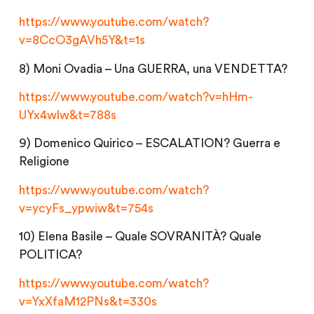
https://www.youtube.com/watch?
v=8CcO3gAVh5Y&t=1s
8) Moni Ovadia – Una GUERRA, una VENDETTA?
https://www.youtube.com/watch?v=hHm-
UYx4wlw&t=788s
9) Domenico Quirico – ESCALATION? Guerra e
Religione
https://www.youtube.com/watch?
v=ycyFs_ypwiw&t=754s
10) Elena Basile – Quale SOVRANITÀ? Quale
POLITICA?
https://www.youtube.com/watch?
v=YxXfaM12PNs&t=330s