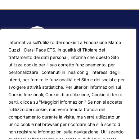
Informativa sull'utilizzo dei cookie La Fondazione Marco
Guzzi - Darsi Pace ETS, in qualità di Titolare del
trattamento dei dati personali, informa che questo Sito
utilizza cookie per il suo corretto funzionamento, per
F.A.Q.
Contatti
personalizzare i contenuti in linea con gli interessi degli
utenti, per fornire le funzionalità del Sito e dei social e per
Mappa del sito
Calendario corsi
svolgere attività statistiche. Per ulteriori informazioni sui
Progetti Darsi Pace
Privacy Policy
Cookie funzionali, Cookie di profilazione, Cookie di terze
parti, clicca su "Maggiori informazioni" Se non si accetta
Login redattori
Cookie Policy
l'utilizzo dei cookie, non verrà tenuta traccia del
comportamento durante la visita, ma verrà utilizzato un
unico cookie nel browser per ricordare che si è scelto di
Seguici su:
non registrare informazioni sulla navigazione. Utilizzando