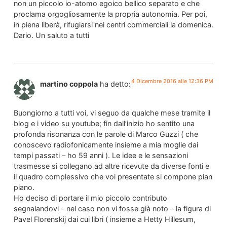
non un piccolo io-atomo egoico bellico separato e che
proclama orgogliosamente la propria autonomia. Per poi,
in piena liberà, rifugiarsi nei centri commerciali la domenica.
Dario. Un saluto a tutti
4 Dicembre 2016 alle 12:36 PM
martino coppola
ha detto:
Buongiorno a tutti voi, vi seguo da qualche mese tramite il
blog e i video su youtube; fin dall’inizio ho sentito una
profonda risonanza con le parole di Marco Guzzi ( che
conoscevo radiofonicamente insieme a mia moglie dai
tempi passati – ho 59 anni ). Le idee e le sensazioni
trasmesse si collegano ad altre ricevute da diverse fonti e
il quadro complessivo che voi presentate si compone pian
piano.
Ho deciso di portare il mio piccolo contributo
segnalandovi – nel caso non vi fosse già noto – la figura di
Pavel Florenskij dai cui libri ( insieme a Hetty Hillesum,