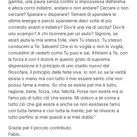
gambe, una paura senza confini si impossessa dell’anima
e allora corro indietro; andare o non andare? Cercare o non
cercare? Sperare o disperare? Temere di spendere le
ultime energie e perciò spenderne dieci volte di più
correndo avanti e indietro? Dov’è una via di uscita? Dov’è
uno scampo? A chi ricorrere per un aiuto? Signore, se
esisti aiuta la mia anima folle, vieni Tu stesso, Tu stesso
conducimi a Te: Salvami! Che io lo voglia o non lo voglia,
concedimi di vederti come Tu puoi e sai. Attirami a Te, con
la forza e con il dolore in questo grido di suprema
disperazione è il principio di uno stadio nuovo del
filosofare, il principio della fede viva. Io non so se la verità
esista o meno ma con tutto il mio essere sento che non
posso farne a meno. So che se esiste per me è tutto,
ragione, bene, forza, vita, felicità. Forse non esiste ma io
l’amo più di tutto ciò che esiste. Mi unisco a lei come a
tutto ciò che già esiste e anche se non esistesse l’amo
con tutta l’anima e con tutta la mente; per lei rinuncio a
tutto perfino ai miei quesiti e ai miei dubbi.”
Grazie per il piccolo contributo.
Fabio.