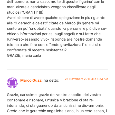
dell’ uomo e, non a caso, molte di queste ‘figurine’ con le
mani alzate a candelabro vengono classificate dagli
studiosi “ORANTI” !!!).
Avrei piacere di avere qualche spiegazione in più riguardo
alle “9 gerarchie celesti” citate da Marco (in genere mi
sento un po’ ‘snobbata’ quando -a persone le più diverse-
chiedo informazioni per es. sugli angeli) e sul fatto che
l’universo-essendo vivo- risponda alle nostre domande
(ciò ha a che fare con le “onde gravitazionali” di cui si è
confermata di recente l’esistenza)?
GRAZIE, maria carla
25 Novembre 2016 alle 8:23 AM
Marco Guzzi
ha detto:
Grazie, carissime, grazie del vostro ascolto, del vostro
consonare e risonare, un’unica Vibrazione ci sta re-
intonando, ci sta guarendo da antichissime dis-armonie.
Credo che le gerarchie angeliche siano, in un ceto senso, i