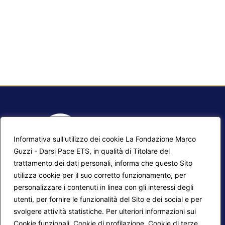
Informativa sull'utilizzo dei cookie La Fondazione Marco
Guzzi - Darsi Pace ETS, in qualità di Titolare del
trattamento dei dati personali, informa che questo Sito
utilizza cookie per il suo corretto funzionamento, per
F.A.Q.
Contatti
personalizzare i contenuti in linea con gli interessi degli
utenti, per fornire le funzionalità del Sito e dei social e per
Mappa del sito
Calendario corsi
svolgere attività statistiche. Per ulteriori informazioni sui
Progetti Darsi Pace
Privacy Policy
Cookie funzionali, Cookie di profilazione, Cookie di terze