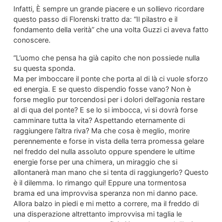
Infatti, È sempre un grande piacere e un sollievo ricordare
questo passo di Florenski tratto da: “Il pilastro e il
fondamento della verità” che una volta Guzzi ci aveva fatto
conoscere.
“L’uomo che pensa ha già capito che non possiede nulla
su questa sponda.
Ma per imboccare il ponte che porta al di là ci vuole sforzo
ed energia. E se questo dispendio fosse vano? Non è
forse meglio pur torcendosi per i dolori dell’agonia restare
al di qua del ponte? E se lo si imbocca, vi si dovrà forse
camminare tutta la vita? Aspettando eternamente di
raggiungere l’altra riva? Ma che cosa è meglio, morire
perennemente e forse in vista della terra promessa gelare
nel freddo del nulla assoluto oppure spendere le ultime
energie forse per una chimera, un miraggio che si
allontanerà man mano che si tenta di raggiungerlo? Questo
è il dilemma. Io rimango qui! Eppure una tormentosa
brama ed una improvvisa speranza non mi danno pace.
Allora balzo in piedi e mi metto a correre, ma il freddo di
una disperazione altrettanto improvvisa mi taglia le