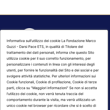
Informativa sull'utilizzo dei cookie La Fondazione Marco
Guzzi - Darsi Pace ETS, in qualità di Titolare del
trattamento dei dati personali, informa che questo Sito
utilizza cookie per il suo corretto funzionamento, per
F.A.Q.
Contatti
personalizzare i contenuti in linea con gli interessi degli
utenti, per fornire le funzionalità del Sito e dei social e per
Mappa del sito
Calendario corsi
svolgere attività statistiche. Per ulteriori informazioni sui
Progetti Darsi Pace
Privacy Policy
Cookie funzionali, Cookie di profilazione, Cookie di terze
parti, clicca su "Maggiori informazioni" Se non si accetta
Login redattori
Cookie Policy
l'utilizzo dei cookie, non verrà tenuta traccia del
comportamento durante la visita, ma verrà utilizzato un
unico cookie nel browser per ricordare che si è scelto di
Seguici su: