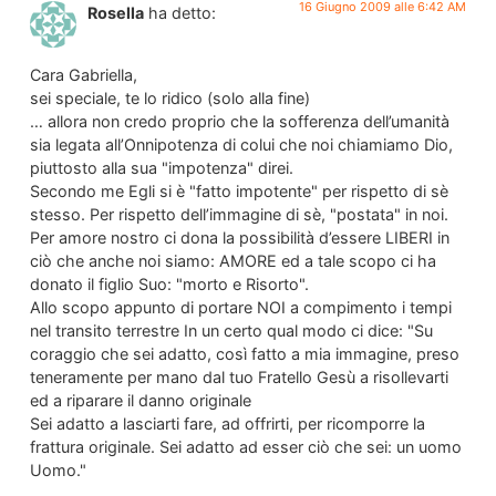
16 Giugno 2009 alle 6:42 AM
Rosella
ha detto:
Cara Gabriella,
sei speciale, te lo ridico (solo alla fine)
… allora non credo proprio che la sofferenza dell’umanità
sia legata all’Onnipotenza di colui che noi chiamiamo Dio,
piuttosto alla sua "impotenza" direi.
Secondo me Egli si è "fatto impotente" per rispetto di sè
stesso. Per rispetto dell’immagine di sè, "postata" in noi.
Per amore nostro ci dona la possibilità d’essere LIBERI in
ciò che anche noi siamo: AMORE ed a tale scopo ci ha
donato il figlio Suo: "morto e Risorto".
Allo scopo appunto di portare NOI a compimento i tempi
nel transito terrestre In un certo qual modo ci dice: "Su
coraggio che sei adatto, così fatto a mia immagine, preso
teneramente per mano dal tuo Fratello Gesù a risollevarti
ed a riparare il danno originale
Sei adatto a lasciarti fare, ad offrirti, per ricomporre la
frattura originale. Sei adatto ad esser ciò che sei: un uomo
Uomo."