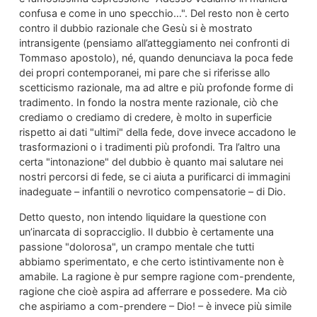
confusa e come in uno specchio…". Del resto non è certo
contro il dubbio razionale che Gesù si è mostrato
intransigente (pensiamo all’atteggiamento nei confronti di
Tommaso apostolo), né, quando denunciava la poca fede
dei propri contemporanei, mi pare che si riferisse allo
scetticismo razionale, ma ad altre e più profonde forme di
tradimento. In fondo la nostra mente razionale, ciò che
crediamo o crediamo di credere, è molto in superficie
rispetto ai dati "ultimi" della fede, dove invece accadono le
trasformazioni o i tradimenti più profondi. Tra l’altro una
certa "intonazione" del dubbio è quanto mai salutare nei
nostri percorsi di fede, se ci aiuta a purificarci di immagini
inadeguate – infantili o nevrotico compensatorie – di Dio.
Detto questo, non intendo liquidare la questione con
un’inarcata di sopracciglio. Il dubbio è certamente una
passione "dolorosa", un crampo mentale che tutti
abbiamo sperimentato, e che certo istintivamente non è
amabile. La ragione è pur sempre ragione com-prendente,
ragione che cioè aspira ad afferrare e possedere. Ma ciò
che aspiriamo a com-prendere – Dio! – è invece più simile