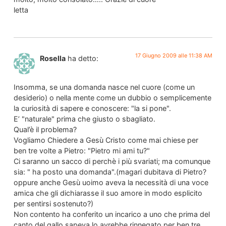
letta
17 Giugno 2009 alle 11:38 AM
Rosella
ha detto:
Insomma, se una domanda nasce nel cuore (come un
desiderio) o nella mente come un dubbio o semplicemente
la curiosità di sapere e conoscere: "la si pone".
E’ "naturale" prima che giusto o sbagliato.
Qual’è il problema?
Vogliamo Chiedere a Gesù Cristo come mai chiese per
ben tre volte a Pietro: "Pietro mi ami tu?"
Ci saranno un sacco di perchè i più svariati; ma comunque
sia: " ha posto una domanda".(magari dubitava di Pietro?
oppure anche Gesù uoimo aveva la necessità di una voce
amica che gli dichiarasse il suo amore in modo esplicito
per sentirsi sostenuto?)
Non contento ha conferito un incarico a uno che prima del
canto del gallo sapeva lo avrebbe rinnegato per ben tre