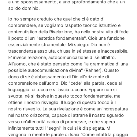
a uno spossessamento, a uno sprofondamento che a un
solido dominio.
Io ho sempre creduto che quel che ci è dato di
comprendere, se vogliamo l’aspetto teorico istruttivo e
contenutistico della Rivelazione, ha nella nostra vita di fede
il posto di un’ "estetica fondamentale". Cioè una funzione
essenzialmente strumentale. Mi spiego: Dio non è
trascendenza assoluta, chiusa in sé stessa e inaccessibile.
E’ invece relazione, autocomunicazione di sè all’altro.
All’uomo, che è stato pensato come "la grammatica di una
possibile autocomunicazione divina" (Rahner). Questo
dono di sé è abbassamento di Dio all’orizzonte di
comprensione dell’uomo. Dio "cede" alla parola, cede al
linguaggio, ci tocca e si lascia toccare. Eppure non si
svuota, né si risolve in questo tocco fondamentale, ma
ottiene il nostro risveglio. Il luogo di questo tocco è il
nostro risveglio. La sua rivelazione è come un’increspatura
nel nostro orizzonte, capace di attrarre il nostro sguardo
verso un’ulteriorità carica di promesse, e che supera
infinitamente tutti i "segni" in cui si è dispiegata. Mi
vengono in mente le parole di Isaia "Come infatti la pioggia