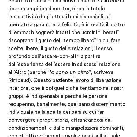
costruito le basi di una nuova umanità? Ciò che la
ricerca empirica dimostra, circa la totale
inesaustività degli attuali beni disponibili sul
mercato a garantire la felicità, è in realtà il nostro
dilemma: bisognerà infatti che uomini “liberati”
riscoprano il gusto del “tempo libero” in cui fare
scelte libere, il gusto delle relazioni, il senso
profondo dell’essere-con-altri a partire
dall’esperienza dell’essere in sé stessi relazione
all’Altro (perché “
Io sono un altro
”, scriveva
Rimbaud). Questo paziente lavoro di liberazione
interiore, che è poi quello che tentiamo nei nostri
gruppi, è indispensabile perché le persone
recuperino, banalmente, quel sano discernimento
individuale nella scelta dei beni su cui far
convergere i propri sforzi, affrancandosi dai
condizionamenti e dalle manipolazioni dominanti,
con effetti certamente rivoluzionari sull’attuale