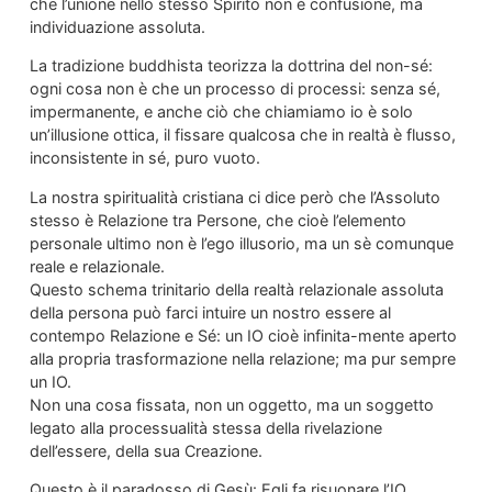
che l’unione nello stesso Spirito non è confusione, ma
individuazione assoluta.
La tradizione buddhista teorizza la dottrina del non-sé:
ogni cosa non è che un processo di processi: senza sé,
impermanente, e anche ciò che chiamiamo io è solo
un’illusione ottica, il fissare qualcosa che in realtà è flusso,
inconsistente in sé, puro vuoto.
La nostra spiritualità cristiana ci dice però che l’Assoluto
stesso è Relazione tra Persone, che cioè l’elemento
personale ultimo non è l’ego illusorio, ma un sè comunque
reale e relazionale.
Questo schema trinitario della realtà relazionale assoluta
della persona può farci intuire un nostro essere al
contempo Relazione e Sé: un IO cioè infinita-mente aperto
alla propria trasformazione nella relazione; ma pur sempre
un IO.
Non una cosa fissata, non un oggetto, ma un soggetto
legato alla processualità stessa della rivelazione
dell’essere, della sua Creazione.
Questo è il paradosso di Gesù: Egli fa risuonare l’IO