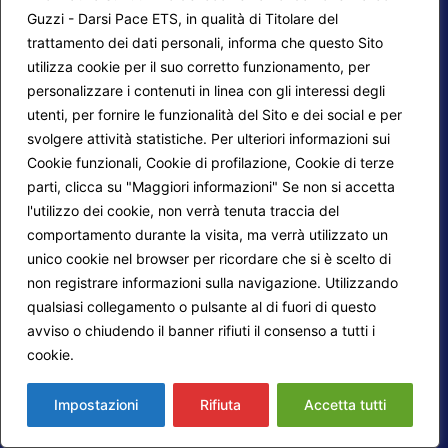
Guzzi - Darsi Pace ETS, in qualità di Titolare del
trattamento dei dati personali, informa che questo Sito
utilizza cookie per il suo corretto funzionamento, per
F.A.Q.
Contatti
personalizzare i contenuti in linea con gli interessi degli
utenti, per fornire le funzionalità del Sito e dei social e per
Mappa del sito
Calendario corsi
svolgere attività statistiche. Per ulteriori informazioni sui
Progetti Darsi Pace
Privacy Policy
Cookie funzionali, Cookie di profilazione, Cookie di terze
parti, clicca su "Maggiori informazioni" Se non si accetta
Login redattori
Cookie Policy
l'utilizzo dei cookie, non verrà tenuta traccia del
comportamento durante la visita, ma verrà utilizzato un
unico cookie nel browser per ricordare che si è scelto di
Seguici su:
non registrare informazioni sulla navigazione. Utilizzando
qualsiasi collegamento o pulsante al di fuori di questo
avviso o chiudendo il banner rifiuti il consenso a tutti i
cookie.
Maggiori informazioni
© 2026
Fondazione Marco Guzzi – Darsi Pace
ETS
. Tutti i diritti sono riservati.
Impostazioni
Rifiuta
Accetta tutti