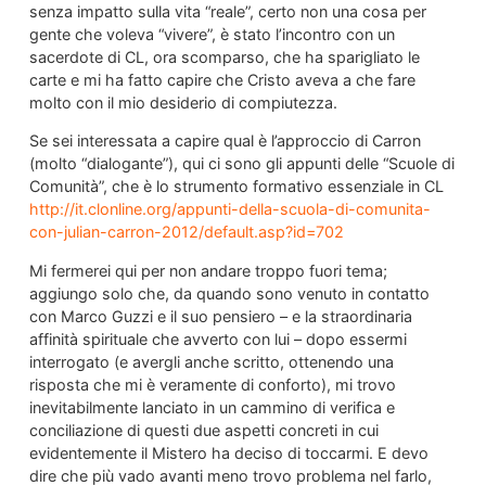
senza impatto sulla vita “reale”, certo non una cosa per
gente che voleva “vivere”, è stato l’incontro con un
sacerdote di CL, ora scomparso, che ha sparigliato le
carte e mi ha fatto capire che Cristo aveva a che fare
molto con il mio desiderio di compiutezza.
Se sei interessata a capire qual è l’approccio di Carron
(molto “dialogante”), qui ci sono gli appunti delle “Scuole di
Comunità”, che è lo strumento formativo essenziale in CL
http://it.clonline.org/appunti-della-scuola-di-comunita-
con-julian-carron-2012/default.asp?id=702
Mi fermerei qui per non andare troppo fuori tema;
aggiungo solo che, da quando sono venuto in contatto
con Marco Guzzi e il suo pensiero – e la straordinaria
affinità spirituale che avverto con lui – dopo essermi
interrogato (e avergli anche scritto, ottenendo una
risposta che mi è veramente di conforto), mi trovo
inevitabilmente lanciato in un cammino di verifica e
conciliazione di questi due aspetti concreti in cui
evidentemente il Mistero ha deciso di toccarmi. E devo
dire che più vado avanti meno trovo problema nel farlo,