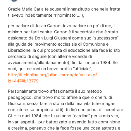
Grazie Maria Carla (e scusami innanzitutto che nella fretta
ti avevo indebitamente “rinominato”….),
per parlare di Julian Carron devo parlare un po’ di me, il
minimo per farti capire. Carron è il sacerdote che è stato
designato da Don Luigi Giussani come suo “successore”
alla guida del movimento ecclesiale di Comunione e
Liberazione, la cui proposta di educazione alla fede io sto
cercando di seguire (con alterne vicende di
avvicinamento/allontanamento), fin dal lontano 1984. Se
vuoi, qui tne rovi un breve profilo “ufficiale”,
http://it.clonline.org/julian-carron/default.asp?
id=447#b13779
Personalmente trovo affascinante il suo metodo
pedagogico, che trovo molto affine a quello che fu di
Giussani; senza fare la storia della mia vita (che magari
non interessa proprio a tutti), ti dirò che prima di incontrare
CL – in quel 1984 che fu un anno “cardine” per la mia vita,
in vari aspetti – pur battezzato e avendo fatto comunione
e cresima, pensavo che la fede fosse una cosa astratta e