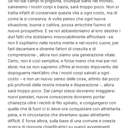
Se noi dai campi di prigionia, ovunque siano nel mondo,
salveremo i nostri corpi e basta, sarà troppo poco. Non si
tratta infatti di conservare questa vita a ogni costo, ma di
come la si conserva. A volte penso che ogni nuova
situazione, buona o cattiva, possa arricchire l’uomo di
nuove prospettive. E se noi abbandoniamo al loro destino i
duri fatti che dobbiamo irrevocabilmente affrontare -se
non li ospitiamo nella nostra mente e nel nostro cuore, per
farli decantare e divenire fattori di crescita e di
comprensione-, allora non siamo una generazione vitale.
Certo, non è così semplice, e forse meno che mai per noi
ebrei; ma se non sapremo offrire al mondo impoverito del
dopoguerra nient’altro che i nostri corpi salvati a ogni
costo – e non un nuovo senso delle cose, attinto dai pozzi
più profondi della nostra miseria e disperazione -, allora
sarà troppo poco. Dai campi stessi dovranno irraggiarsi
nuovi pensieri, nuove conoscenze dovranno portar
chiarezza oltre i recinti di filo spinato, e congiungersi con
quelle che là fuori ci si deve ora conquistare con altrettanta
pena, e in circostanze che diventano quasi altrettanto
difficili. E forse allora, sulla base di una comune e onesta
ricerca di risposte chiarificatrici su questi avvenimenti