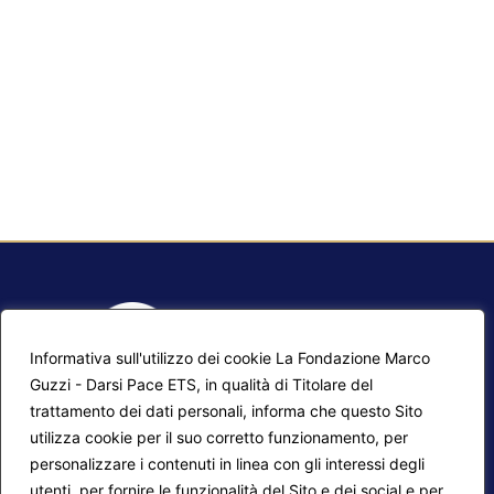
Informativa sull'utilizzo dei cookie La Fondazione Marco
Guzzi - Darsi Pace ETS, in qualità di Titolare del
trattamento dei dati personali, informa che questo Sito
utilizza cookie per il suo corretto funzionamento, per
F.A.Q.
Contatti
personalizzare i contenuti in linea con gli interessi degli
utenti, per fornire le funzionalità del Sito e dei social e per
Mappa del sito
Calendario corsi