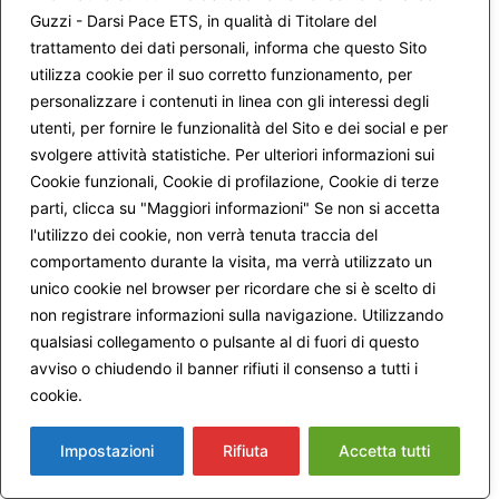
Nome
*
Guzzi - Darsi Pace ETS, in qualità di Titolare del
trattamento dei dati personali, informa che questo Sito
utilizza cookie per il suo corretto funzionamento, per
personalizzare i contenuti in linea con gli interessi degli
Email
*
utenti, per fornire le funzionalità del Sito e dei social e per
svolgere attività statistiche. Per ulteriori informazioni sui
Cookie funzionali, Cookie di profilazione, Cookie di terze
parti, clicca su "Maggiori informazioni" Se non si accetta
Avvertimi via email in caso di risposte al mio
l'utilizzo dei cookie, non verrà tenuta traccia del
commento.
comportamento durante la visita, ma verrà utilizzato un
unico cookie nel browser per ricordare che si è scelto di
non registrare informazioni sulla navigazione. Utilizzando
Avvertimi via email alla pubblicazione di un nuovo
qualsiasi collegamento o pulsante al di fuori di questo
articolo.
avviso o chiudendo il banner rifiuti il consenso a tutti i
cookie.
Maggiori informazioni
Impostazioni
Rifiuta
Accetta tutti