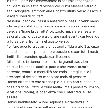
in Darsi Pace: non assecondare la naturale tendenza a
chiuderci in un astio rabbioso verso noi stessi e verso gli
altri, sciogliere, ammorbidire il nostro rifiuto verso gli altri, e
lasciarli liberi di rifiutarci.
Nessuna ‘pennica’, nessun anestetico, nessun venir meno
alle responsabilità che la vita pone a ciascuno, nessuna
delega a ‘tirare la carretta’: piuttosto imparare a restare
saldi al proprio posto e a vigilare sugli eventi, custodendo
la forza per affrontarli nel giusto verso.
Per fare questo crediamo di poterci affidare alle Sapienze
di tutti i tempi, e, per quanto è possibile e con tutti i nostri
limiti, di apprendere qualcosa di buono.
Gli uomini e le donne sapienti delle grandi tradizioni
spirituali ci hanno lasciato parole che vanno contro
corrente, contro la mentalità ordinaria, i pregiudizi e i
preconcetti del nostro modo ordinario di pensare.
Hanno affermato che al principio di tutto non ci sono le
cose pratiche, i fatti, la ‘dura realtà’, ma il pensiero umano,
la visione (teoria), la coscienza che li interpreta e li fa
essere.
Hanno manifestato la loro sapienza e grandezza in
giovane età, senza aspettare di invecchiare, e spesso