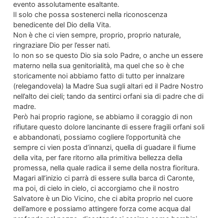
evento assolutamente esaltante.
Il solo che possa sostenerci nella riconoscenza
benedicente del Dio della Vita.
Non è che ci vien sempre, proprio, proprio naturale,
ringraziare Dio per l’esser nati.
Io non so se questo Dio sia solo Padre, o anche un essere
materno nella sua genitorialità, ma quel che so è che
storicamente noi abbiamo fatto di tutto per innalzare
(relegandovela) la Madre Sua sugli altari ed il Padre Nostro
nell’alto dei cieli; tando da sentirci orfani sia di padre che di
madre.
Però hai proprio ragione, se abbiamo il coraggio di non
rifiutare questo dolore lancinante di essere fragili orfani soli
e abbandonati, possiamo cogliere l’opportunità che
sempre ci vien posta d’innanzi, quella di guadare il fiume
della vita, per fare ritorno alla primitiva bellezza della
promessa, nella quale radica il seme della nostra fioritura.
Magari all’inizio ci parrà di essere sulla barca di Caronte,
ma poi, di cielo in cielo, ci accorgiamo che il nostro
Salvatore è un Dio Vicino, che ci abita proprio nel cuore
dell’amore e possiamo attingere forza come acqua dal