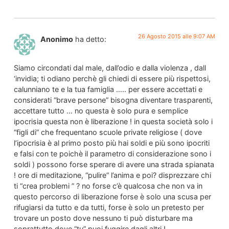
26 Agosto 2015 alle 9:07 AM
Anonimo
ha detto:
Siamo circondati dal male, dall’odio e dalla violenza , dall
‘invidia; ti odiano perchè gli chiedi di essere più rispettosi,
calunniano te e la tua famiglia ….. per essere accettati e
considerati “brave persone” bisogna diventare trasparenti,
accettare tutto … no questa è solo pura e semplice
ipocrisia questa non è liberazione ! in questa società solo i
“figli di” che frequentano scuole private religiose ( dove
l’ipocrisia è al primo posto più hai soldi e più sono ipocriti
e falsi con te poichè il parametro di considerazione sono i
soldi ) possono forse sperare di avere una strada spianata
! ore di meditazione, “pulire” l’anima e poi? disprezzare chi
ti “crea problemi ” ? no forse c’è qualcosa che non va in
questo percorso di liberazione forse è solo una scusa per
rifugiarsi da tutto e da tutti, forse è solo un pretesto per
trovare un posto dove nessuno ti può disturbare ma
soprattutto dove “tu” puoi fuggire dagli altri !