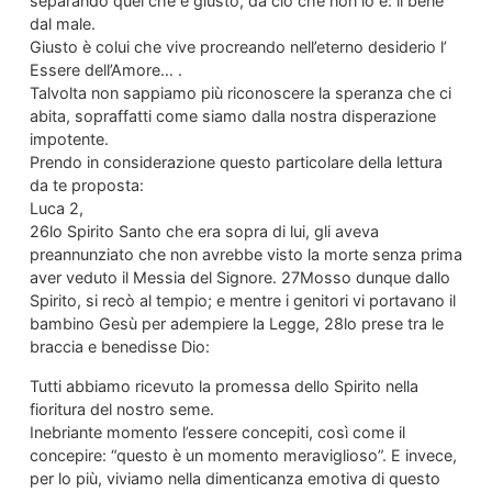
separando quel che è giusto, da ciò che non lo è: il bene
dal male.
Giusto è colui che vive procreando nell’eterno desiderio l’
Essere dell’Amore… .
Talvolta non sappiamo più riconoscere la speranza che ci
abita, sopraffatti come siamo dalla nostra disperazione
impotente.
Prendo in considerazione questo particolare della lettura
da te proposta:
Luca 2,
26lo Spirito Santo che era sopra di lui, gli aveva
preannunziato che non avrebbe visto la morte senza prima
aver veduto il Messia del Signore. 27Mosso dunque dallo
Spirito, si recò al tempio; e mentre i genitori vi portavano il
bambino Gesù per adempiere la Legge, 28lo prese tra le
braccia e benedisse Dio:
Tutti abbiamo ricevuto la promessa dello Spirito nella
fioritura del nostro seme.
Inebriante momento l’essere concepiti, così come il
concepire: “questo è un momento meraviglioso”. E invece,
per lo più, viviamo nella dimenticanza emotiva di questo