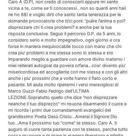
Caro A (D.P), non credo di conoscerti eppure mi sento
vicina a te, come se ti conoscessi…non so quanti anni hai(
ne ho 68) e voglio dirti che sento tanta tenerezza per le
domande provocatorie che ti/ci poni: “pulire l’anima e poi?
disprezzare chi ti crea problemi? e anche per la tua
risposta conclusiva. Seguo il percorso D.P. da 5 anni, lo
considero serio e molto impegnativo, ogni giorno e ora
forse in maniera inequivocabile tocco con mano che chi
crea piu’ problemi a me stessa sono io stessa e sto
imparando meglio a guardare con amore divino materno i
miei reiterati autogoal da povera orfana…cosi’ divento piu’
misericordiosa ed accogliente con me stessa e con gli altri
anche i piu’ prossimi che a volte hanno il fiato corto e
pesante. Mi aiuta molto ripetermi i versi meravigliosi di
Marco Guzzi-Fabio Fedrigo dell’ULTIMA
LEZIONE.Sopratutto quello che dice “non disprezzare
neanche il tuo disprezzo” mi risuona disarmando il cuore e
mi ricorda i primi due comandamenti evangelici del
grandissimo Poeta Gesù Cristo…Amerai il Signore Dio
tuo…Ama il prossimo tuo “come” te stesso. Caro A. ti
auguro di cuore tanta pazienza con te stesso, perche tutto
possa risuonare e risanare in maniera liberatoria e infinita.