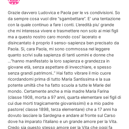
Grazie davvero Ludovica e Paola per le vs condivisioni. So
da sempre cosa vuol dire “sgambettare”. E’ una tentazione
con la quale continuo a fare i conti. L’eredità piu’ grande
che mi interessa vivere e trasmettere non solo ai miei figli
ma a questo nostro caro mondo cosi’ lacerato e
disincantato è proprio il senso-sapienza ben precisato da
Paola. Si, cara Paola, mi sono commossa nel leggere
quanto scrivi sulla sapienza di tanti uomini e donne che
…”hanno manifestato la loro sapienza e grandezza in
giovane età, senza aspettare di invecchiare, e spesso
senza grandi patrimoni..” Hai fatto vibrare il mio cuore
ricordandomi prima di tutto Maria Santissima e la sua
potente umiltà che ha fatto scuola a tutte le Marie del
mondo. Certamente anche a mia madre Maria Farina
(classe 1908, morta a 97 anni, quarta elementare sei figli di
cui due morti tragicamente giovanissimi) e a mio padre
pastore( classe 1898, terza elementare) che a 17 anni ha
dovuto lasciare la Sardegna e andare al fronte sul Carso
dove ha imparato l’italiano e un grande amore per la Vita.
Credo sia questo stesso amore per la Vita che oggi fa