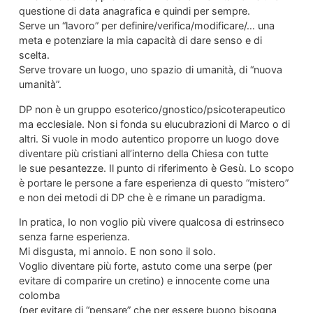
questione di data anagrafica e quindi per sempre.
Serve un “lavoro” per definire/verifica/modificare/… una
meta e potenziare la mia capacità di dare senso e di
scelta.
Serve trovare un luogo, uno spazio di umanità, di “nuova
umanità”.
DP non è un gruppo esoterico/gnostico/psicoterapeutico
ma ecclesiale. Non si fonda su elucubrazioni di Marco o di
altri. Si vuole in modo autentico proporre un luogo dove
diventare più cristiani all’interno della Chiesa con tutte
le sue pesantezze. Il punto di riferimento è Gesù. Lo scopo
è portare le persone a fare esperienza di questo “mistero”
e non dei metodi di DP che è e rimane un paradigma.
In pratica, Io non voglio più vivere qualcosa di estrinseco
senza farne esperienza.
Mi disgusta, mi annoio. E non sono il solo.
Voglio diventare più forte, astuto come una serpe (per
evitare di comparire un cretino) e innocente come una
colomba
(per evitare di “pensare” che per essere buono bisogna