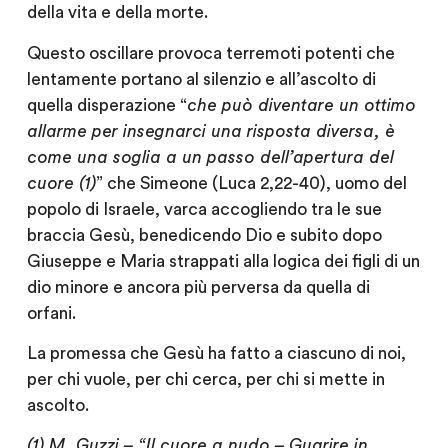
della vita e della morte.
Questo oscillare provoca terremoti potenti che
lentamente portano al silenzio e all’ascolto di
quella disperazione “
che può diventare un ottimo
allarme per insegnarci una risposta diversa, è
come una soglia a un passo dell’apertura del
cuore (1)
” che Simeone (Luca
2,22-40)
, uomo del
popolo di Israele, varca accogliendo tra le sue
braccia Gesù, benedicendo Dio e subito dopo
Giuseppe e Maria strappati alla logica dei figli di un
dio minore e ancora più perversa da quella di
orfani.
La promessa che Gesù ha fatto a ciascuno di noi,
per chi vuole, per chi cerca, per chi si mette in
ascolto.
(1)
M. Guzzi –
“Il cuore a nudo – Guarire in