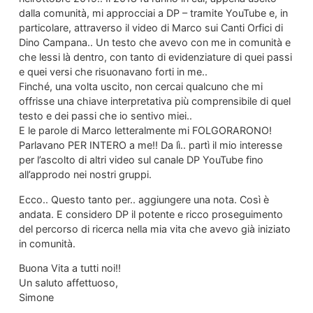
dalla comunità, mi approcciai a DP – tramite YouTube e, in
particolare, attraverso il video di Marco sui Canti Orfici di
Dino Campana.. Un testo che avevo con me in comunità e
che lessi là dentro, con tanto di evidenziature di quei passi
e quei versi che risuonavano forti in me..
Finché, una volta uscito, non cercai qualcuno che mi
offrisse una chiave interpretativa più comprensibile di quel
testo e dei passi che io sentivo miei..
E le parole di Marco letteralmente mi FOLGORARONO!
Parlavano PER INTERO a me!! Da lì.. partì il mio interesse
per l’ascolto di altri video sul canale DP YouTube fino
all’approdo nei nostri gruppi.
Ecco.. Questo tanto per.. aggiungere una nota. Così è
andata. E considero DP il potente e ricco proseguimento
del percorso di ricerca nella mia vita che avevo già iniziato
in comunità.
Buona Vita a tutti noi!!
Un saluto affettuoso,
Simone