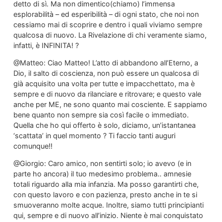
detto di sì. Ma non dimentico(chiamo) l’immensa
esplorabilità – ed esperibilità – di ogni stato, che noi non
cessiamo mai di scoprire e dentro i quali viviamo sempre
qualcosa di nuovo. La Rivelazione di chi veramente siamo,
infatti, è INFINITA! ?
@Matteo: Ciao Matteo! L’atto di abbandono all’Eterno, a
Dio, il salto di coscienza, non può essere un qualcosa di
già acquisito una volta per tutte e impacchettato, ma è
sempre e di nuovo da rilanciare e ritrovare; e questo vale
anche per ME, ne sono quanto mai cosciente. E sappiamo
bene quanto non sempre sia così facile o immediato.
Quella che ho qui offerto è solo, diciamo, un’istantanea
‘scattata’ in quel momento ? Ti faccio tanti auguri
comunque!!
@Giorgio: Caro amico, non sentirti solo; io avevo (e in
parte ho ancora) il tuo medesimo problema.. amnesie
totali riguardo alla mia infanzia. Ma posso garantirti che,
con questo lavoro e con pazienza, presto anche in te si
smuoveranno molte acque. Inoltre, siamo tutti principianti
qui, sempre e di nuovo all’inizio. Niente è mai conquistato