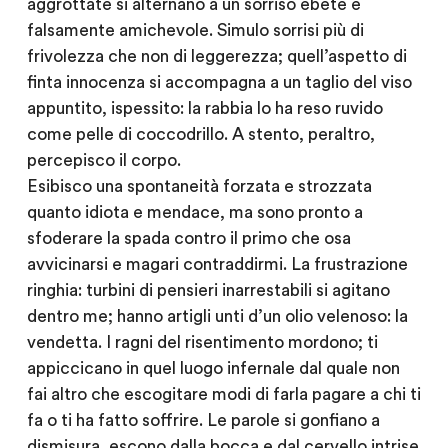
aggrottate si alternano a un sorriso ebete e
falsamente amichevole. Simulo sorrisi più di
frivolezza che non di leggerezza; quell’aspetto di
finta innocenza si accompagna a un taglio del viso
appuntito, ispessito: la rabbia lo ha reso ruvido
come pelle di coccodrillo. A stento, peraltro,
percepisco il corpo.
Esibisco una spontaneità forzata e strozzata
quanto idiota e mendace, ma sono pronto a
sfoderare la spada contro il primo che osa
avvicinarsi e magari contraddirmi. La frustrazione
ringhia: turbini di pensieri inarrestabili si agitano
dentro me; hanno artigli unti d’un olio velenoso: la
vendetta. I ragni del risentimento mordono; ti
appiccicano in quel luogo infernale dal quale non
fai altro che escogitare modi di farla pagare a chi ti
fa o ti ha fatto soffrire. Le parole si gonfiano a
dismisura, escono dalla bocca e dal cervello intrise