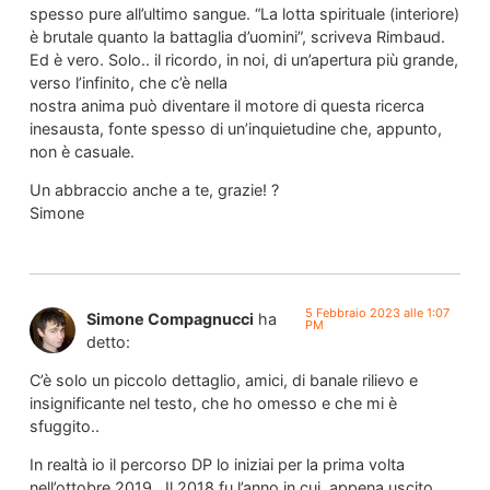
spesso pure all’ultimo sangue. “La lotta spirituale (interiore)
è brutale quanto la battaglia d’uomini”, scriveva Rimbaud.
Ed è vero. Solo.. il ricordo, in noi, di un’apertura più grande,
verso l’infinito, che c’è nella
nostra anima può diventare il motore di questa ricerca
inesausta, fonte spesso di un’inquietudine che, appunto,
non è casuale.
Un abbraccio anche a te, grazie! ?
Simone
5 Febbraio 2023 alle 1:07
Simone Compagnucci
ha
PM
detto:
C’è solo un piccolo dettaglio, amici, di banale rilievo e
insignificante nel testo, che ho omesso e che mi è
sfuggito..
In realtà io il percorso DP lo iniziai per la prima volta
nell’ottobre 2019.. Il 2018 fu l’anno in cui, appena uscito