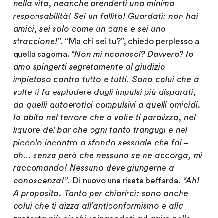
nella vita, neanche prenderti una minima
responsabilità! Sei un fallito! Guardati: non hai
amici, sei solo come un cane e sei uno
straccione!
”. “Ma chi sei tu?”, chiedo perplesso a
quella sagoma. “
Non mi riconosci? Davvero? Io
amo spingerti segretamente al giudizio
impietoso contro tutto e tutti. Sono colui che a
volte ti fa esplodere dagli impulsi più disparati,
da quelli autoerotici compulsivi a quelli omicidi.
Io abito nel terrore che a volte ti paralizza, nel
liquore del bar che ogni tanto trangugi e nel
piccolo incontro a sfondo sessuale che fai –
oh… senza però che nessuno se ne accorga, mi
raccomando! Nessuno deve giungerne a
conoscenza!”.
Di nuovo una risata beffarda
. “Ah!
A proposito. Tanto per chiarirci: sono anche
colui che ti aizza all’anticonformismo e alla