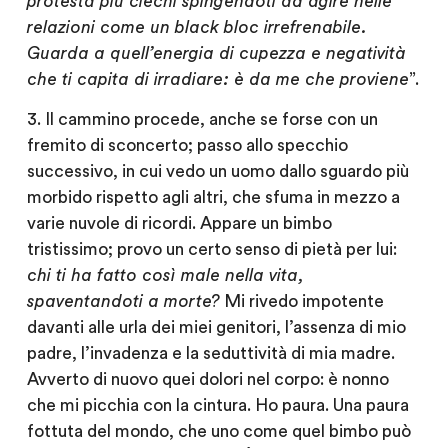
protesta più ciechi spingendoti ad agire nelle
relazioni come un black bloc irrefrenabile.
Guarda a quell’energia di cupezza e negatività
che ti capita di irradiare: è da me che proviene
”.
3. Il cammino procede, anche se forse con un
fremito di sconcerto; passo allo specchio
successivo, in cui vedo un uomo dallo sguardo più
morbido rispetto agli altri, che sfuma in mezzo a
varie nuvole di ricordi. Appare un bimbo
tristissimo; provo un certo senso di pietà per lui:
chi ti ha fatto così male nella vita,
spaventandoti a morte?
Mi rivedo impotente
davanti alle urla dei miei genitori, l’assenza di mio
padre, l’invadenza e la seduttività di mia madre.
Avverto di nuovo quei dolori nel corpo: è nonno
che mi picchia con la cintura. Ho paura. Una paura
fottuta del mondo, che uno come quel bimbo può