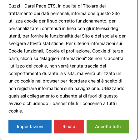
Guzzi - Darsi Pace ETS, in qualità di Titolare del
trattamento dei dati personali, informa che questo Sito
utilizza cookie per il suo corretto funzionamento, per
personalizzare i contenuti in linea con gli interessi degli
utenti, per fornire le funzionalità del Sito e dei social e per
svolgere attività statistiche. Per ulteriori informazioni sui
Cookie funzionali, Cookie di profilazione, Cookie di terze
parti, clicca su "Maggiori informazioni" Se non si accetta
Nome
*
l'utilizzo dei cookie, non verrà tenuta traccia del
comportamento durante la visita, ma verrà utilizzato un
unico cookie nel browser per ricordare che si è scelto di
Email
*
non registrare informazioni sulla navigazione. Utilizzando
qualsiasi collegamento o pulsante al di fuori di questo
avviso o chiudendo il banner rifiuti il consenso a tutti i
cookie.
Maggiori informazioni
Avvertimi via email in caso di risposte al mio
commento.
Impostazioni
Rifiuta
Accetta tutti