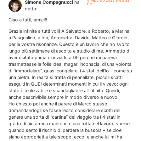
4 Febbraio 2023 alle 2:22
Simone Compagnucci
ha
PM
detto:
Ciao a tutti, amici!!
Grazie infinite a tutti voi!! A Salvatore, a Roberto, a Marina,
a Pasqualino, a Ida, Antonietta, Davide, Matteo e Giorgio,
per le vostre risonanze. Questo è un lavoro che ho svolto
lungo più settimane di ascolto e studio di me. Ammetto di
aver esitato prima di inviarlo a DP perché mi pareva
trasmettesse la folle idea, magari inconscia, di una volontà
di “immortalare”, quasi congelare, i 4 stati dell’Io – come su
una pietra. In realtà si tratta di pennellate, piccoli scatti
eseguiti in QUEI determinati momenti in cui li vivevo; ogni
stato è realizzabile e scandagliabile all’infinito. Quindi,
anche descrivibile sempre in modo diverso e nuovo.
Ho chiesto poi anche il parere di Marco stesso
domandandogli se fosse lecito considerare scritti del
genere una sorta di “cartina” del viaggio tra i 4 stati in
grado di aiutarmi a mantenere una rotta nel lavoro, specie
quando sento il rischio di perdere la bussola – se cioè
siano appropriati a tale scopo, ecco, e anche lui mi ha