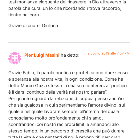
testimonianza eloquente del rinascere in Dio attraverso la
parola che cura, un Io che ricordando ritrova l’accordo,
rientra nel coro.
Grazie di cuore, Giuliana
2 Luglio 2019 alle 7:07 PM
Pier Luigi Masini
ha detto:
Grazie Fabio, la parola poetica e profetica può dare senso
e speranza alla nostra vita, in ogni condizione. Come ha
detto Marco Guzzi stesso in una sua conferenza “poetico
è il darsi continuo della verità nel nostro parlare”.
Per quanto riguarda la relazione di coppia penso anch’io
che sia qualcosa in cui sperimentiamo l’amore divino, sul
quale e nel quale lavorare sempre, all’interno del quale
conosciamo molto profondamente chi siamo,
scontrandoci coi nostri reciproci limiti e amandoci allo
stesso tempo, in un percorso di crescita che può durare
tutta la vita e che per tanti di noi è proprio “il” percorso